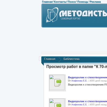
Главная
Контакты
Поиск
Помощь
Реклама
|
|
|
|
Главная
Библиотека
Просмотр работ в папке "К 70
Видеоролик к стихотворению
От
Агафонова Е.Е.
| 4005 дней назад
Видеоролик к стихотворению Р.
Видеоролик к стихотворени
От
Агафонова Е.Е.
| 4005 дней назад