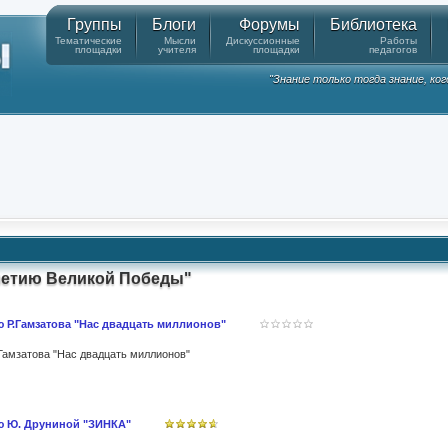
Группы
Блоги
Форумы
Библиотека
Тематические
Мысли
Дискуссионные
Работы
площадки
учителя
площадки
педагогов
"Знание только тогда знание, ко
-летию Великой Победы"
 Р.Гамзатова "Нас двадцать миллионов"
Гамзатова "Нас двадцать миллионов"
ю Ю. Друниной "ЗИНКА"