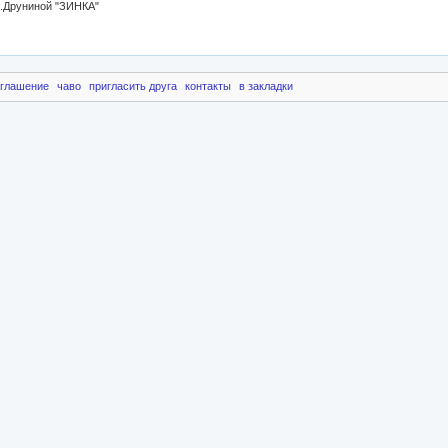
Ю.Друниной "ЗИНКА"
оглашение
чаво
пригласить друга
контакты
в закладки