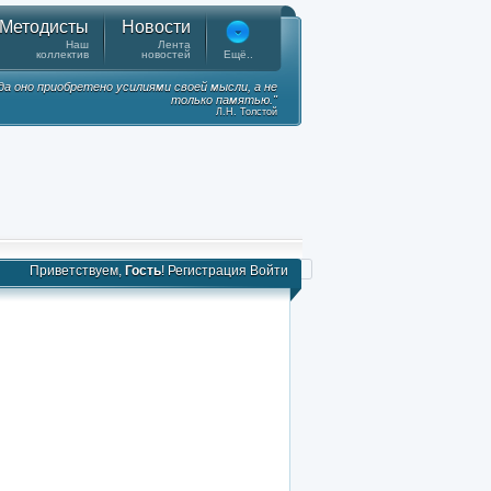
Методисты
Новости
Наш
Лента
коллектив
новостей
Ещё..
гда оно приобретено усилиями своей мысли, а не
только памятью."
Л.Н. Толстой
Приветствуем,
Гость
!
Регистрация
Войти