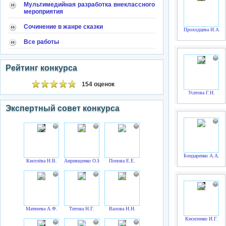
Мультимедийная разработка внеклассного
мероприятия
Сочинение в жанре сказки
Проходцева И.А.
Все работы
Рейтинг конкурса
154 оценок
Усатова Г.Н.
Экспертный совет конкурса
Бондаренко А.А.
Киселёва Н.В.
Анриященко О.И.
Попова Е.Е.
Матвеева А.Ф.
Титова Н.Г.
Валова Н.Н.
Кисиленко И.Г.