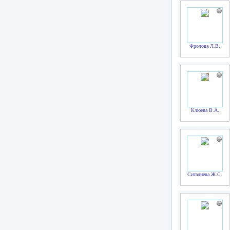
Фролова Л.В.
Клюева В.А.
Ситалиева Ж.С.