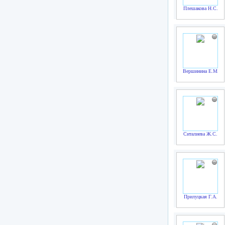
Плешакова Н.С.
Вершинина Е.М.
Ситалиева Ж.С.
Прилуцкая Г.А.