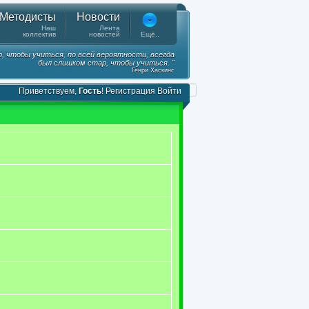
Методисты
Новости
Наш
Лента
коллектив
новостей
Ещё..
, чтобы учиться, по всей вероятности, всегда
был слишком стар, чтобы учиться. "
Генри Хаскинс
Приветствуем,
Гость
!
Регистрация
Войти