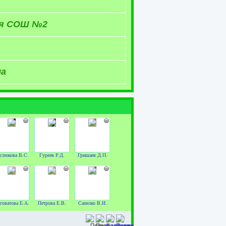
ая СОШ №2
ла
слюкова В.С.
Гуреев Р.Д.
Гришаев Д.П.
говатова Е.А.
Петрова Е.В.
Сапелко В.И.