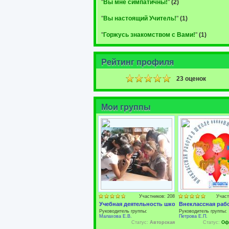
"
Вы мне симпатичны!
"
(2)
"
Вы настоящий Учитель!
"
(1)
"
Горжусь знакомством с Вами!
"
(1)
Рейтинг профиля
23 оценок
Мои группы
Участников: 208
Участ
Учебная деятельность школьников.
Внеклассная раб
Руководитель группы:
Руководитель группы:
Малахова Е.В.
Петрова Е.П.
Статус:
Авторская
Статус:
Оф