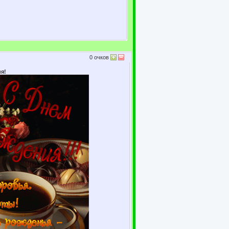
0
очков
я!