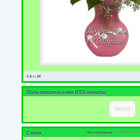
1-5
из
24
Пользовательские RSS-каналы
ПУСТО
Стена
Все сообщения
Сообщение от Ir