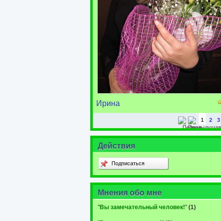
Ирина
1
2
3
Действия
Подписаться
Мнения обо мне
"
Вы замечательный человек!
"
(1)