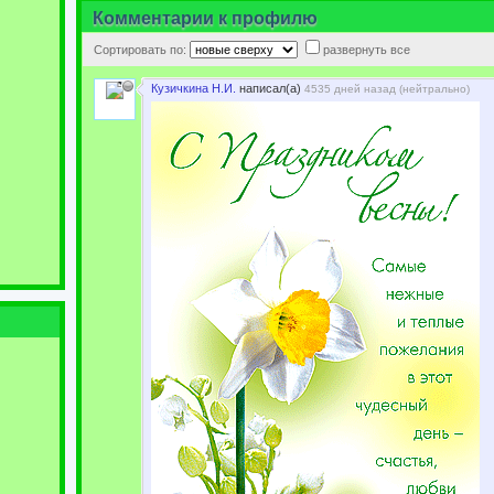
Комментарии к профилю
Сортировать по:
развернуть все
Кузичкина Н.И.
написал(а)
4535 дней назад (
нейтрально
)