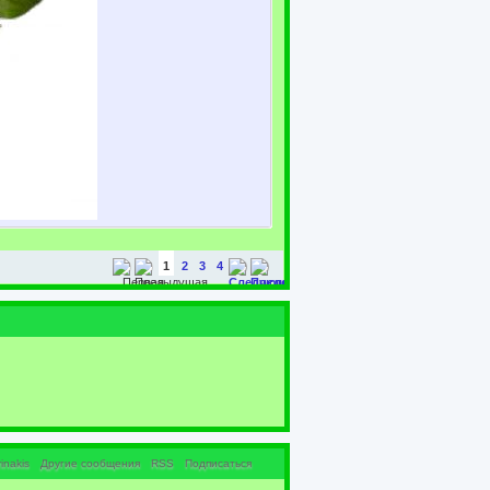
1
2
3
4
inakis
Другие сообщения
RSS
Подписаться