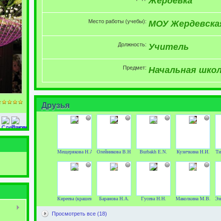
Жердевка
Место работы (учебы):
МОУ Жердевск
Должность:
Учитель
Предмет:
Начальная шко
Друзья
Мещерякова Н.А.
Олейникова В.Н.
Burbakh E.N.
Кузичкина Н.И.
Ти
Киреева (крашенинникова) Л.А.
Баранова Н.А.
Гусева Н.Н.
Маколкина М.В.
Эн
Просмотреть все (18)