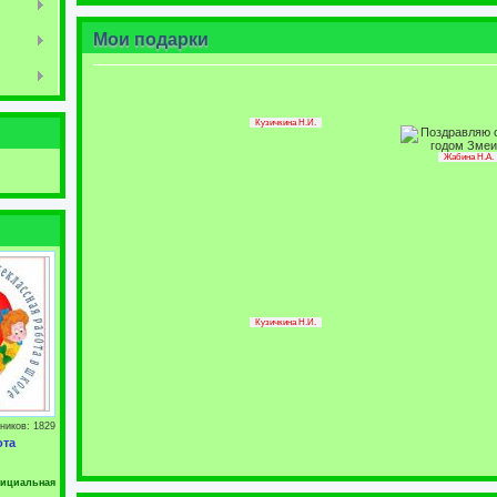
Мои подарки
Кузичкина Н.И.
Жабина Н.А.
Кузичкина Н.И.
ников: 1829
ота
ициальная