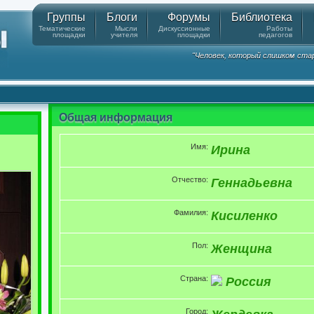
Группы
Блоги
Форумы
Библиотека
Тематические
Мысли
Дискуссионные
Работы
площадки
учителя
площадки
педагогов
"Человек, который слишком стар
Общая информация
Имя:
Ирина
Отчество:
Геннадьевна
Фамилия:
Кисиленко
Пол:
Женщина
Страна:
Россия
Город: