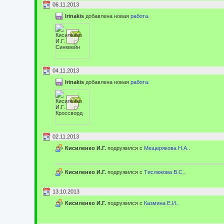
06.11.2013
Irinakis
добавлена новая
работа
.
04.11.2013
Irinakis
добавлена новая
работа
.
02.11.2013
Кисиленко И.Г.
подружился с
Мещерякова Н.А.
.
Кисиленко И.Г.
подружился с
Тислюкова В.С.
.
13.10.2013
Кисиленко И.Г.
подружился с
Казмина Е.И.
.