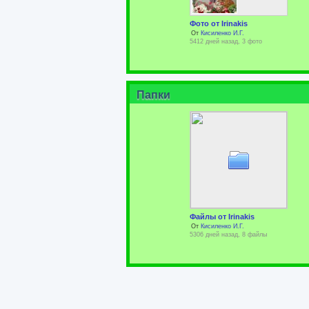
Фото от Irinakis
От
Кисиленко И.Г.
5412 дней назад, 3 фото
Папки
Файлы от Irinakis
От
Кисиленко И.Г.
5306 дней назад, 8 файлы