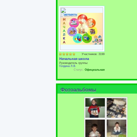
Участников: 3199
Начальная школа
Руководитель группы:
Голдина Л.В.
Статус:
Официальная
Фотоальбомы