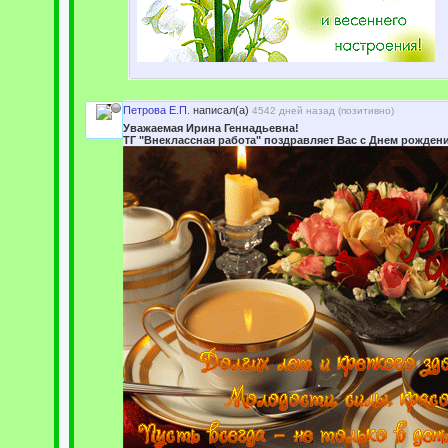
Петрова Е.П.
написал(а)
4542 дней назад (
позитивно
)
Уважаемая Ирина Геннадьевна!
ТГ "Внеклассная работа" поздравляет Вас с Днем рождени