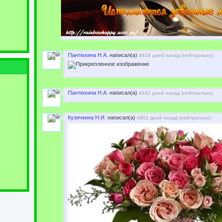
Пантюхина Н.А.
написал(а)
4618 дней назад (
нейтрально
)
Пантюхина Н.А.
написал(а)
4842 дней назад (
нейтрально
)
Кузичкина Н.И.
написал(а)
4901 дней назад (
нейтрально
)