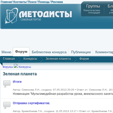
Главная
Контакты
Поиск
Помощь
Реклама
|
|
|
|
Группы
Бл
Тематические
М
площадки
уч
Форум
Меню
Библиотека конкурса
Публикации
Коммента
Главная
Конкурсы
Зеленая планета
Форум
Форумы
Конкурсы
Зеленая планета
Итоги
Автор: Симонова Л.Н., создана: 07.05.2013 20:20 • Ответ от: Симонова Л.Н., 18
Номинация "Мультимедийная разработка урока, внеклассного занят
Отправка сертификатов.
Автор: Кривобокова Т.А., создана: 11.05.2013 13:17 • Ответ от: Кривобокова Т.А.