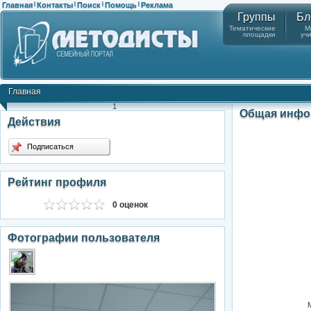
Главная
Контакты
Поиск
Помощь
Реклама
|
|
|
|
Группы
Бл
Тематические
М
площадки
уч
Главная
1
Общая инфо
Действия
Подписаться
Рейтинг профиля
0 оценок
Фотографии пользователя