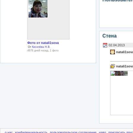
Стена
Фото от natali1sova
02.04.2013
От
Киселёва Н.В.
4878 дней назад, 1 фото
natali1sov
natali1sov
о нас
конфиденциальность
пользовательское соглашение
чаво
пригласить друг