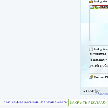
losk
добав
losk
добав
АНТОНИМЫ
В альбоме
детей с о
Попова Р.Г
1-5
из
24
о нас
конфиденциальность
пользовательское соглашение
чаво
пригласить друг