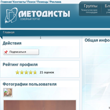
Главная
Контакты
Поиск
Помощь
Реклама
|
|
|
|
Группы
Бл
Тематические
М
площадки
уч
Главная
1
Общая инфо
Действия
Подписаться
Рейтинг профиля
21 оценок
Фотографии пользователя