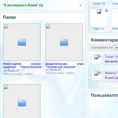
Тылик Т.И.
Боли
"
Я восхищаюсь Вами!
"
(1)
Папки
Гора С.А.
Яким
Комментари
Сортировать по:
Тылик Т.И
От всей 
Новогодняя сказка-
Дидактическая игра
шумелка "Приключения
"Четвертый лишний"
рыбок"
От
Попова Р.Г.
От
Попова Р.Г.
Якимчук Т
5118 дней назад, 1 файлы
5065 дней назад, 1 файлы
Второй Да
Пользовате