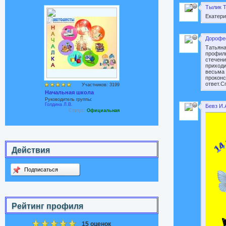
Тылик Т
Екатери
Дорофее
Татьяна
профиль
стечени
приходи
весьма 
проконс
ответ.С
Участников: 3199
Начальная школа
Руководитель группы:
Голдина Л.В.
Бевз И.
Статус:
Официальная
Действия
Подписаться
Рейтинг профиля
15 оценок