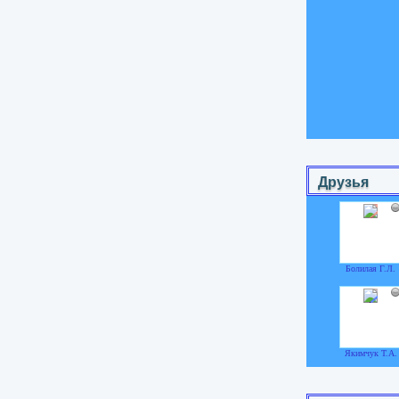
Друзья
Болилая Г.Л.
Якимчук Т.А.