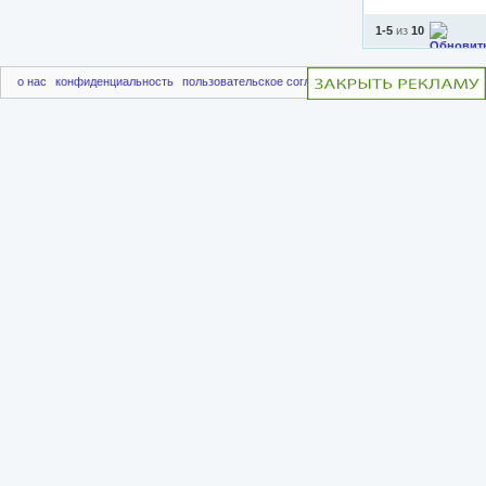
1-5
из
10
о нас
конфиденциальность
пользовательское соглашение
чаво
пригласить друг