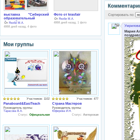
Комментари
выставка "Сибирский
Фото от krasfair
Сортировать по:
образовательный
От
Якоби М.А.
форум"
4868 дней назад, 1 фото
От
Якоби М.А.
Умрилова
4868 дней назад, 4 фото
Мария Ал
поздравл
Мои группы
Участников: 1102
Участников: 477
Panaboard&EasiTeach
Страна Мастеров
Руководитель группы:
Руководитель группы:
Тарасова В.А.
Юферева И.Н.
Статус:
Официальная
Статус:
Авторская