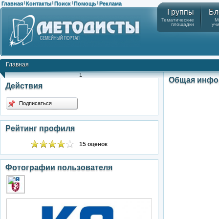
Главная
Контакты
Поиск
Помощь
Реклама
|
|
|
|
Группы
Бл
Тематические
М
площадки
уч
Главная
1
Общая инфо
Действия
Подписаться
Рейтинг профиля
15 оценок
Фотографии пользователя