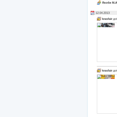
Якоби М.А
12.04.2013
krasfair
до
krasfair
до