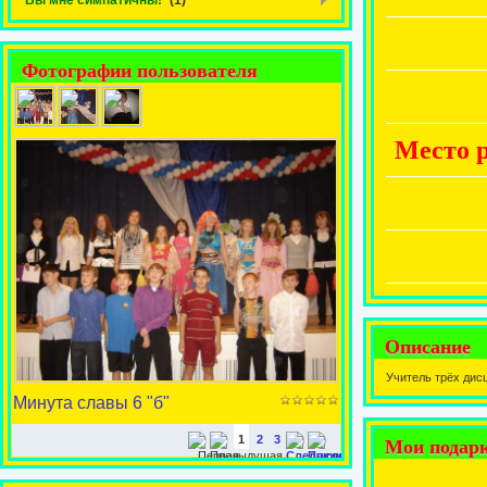
"
Вы мне симпатичны!
"
(1)
Фотографии пользователя
Место
Описание
Учитель трёх дис
Минута славы 6 "б"
1
2
3
Мои подар