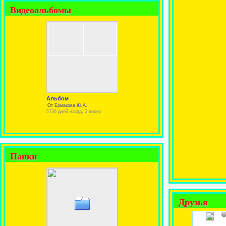
Видеоальбомы
Альбом
От
Ермакова Ю.А.
5736 дней назад, 2 видео
Папки
Друзья