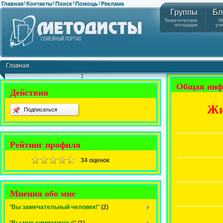
Главная
Контакты
Поиск
Помощь
Реклама
|
|
|
|
Группы
Бл
Тематические
М
площадки
уч
Главная
1
Общая инф
Действия
Подписаться
Рейтинг профиля
34 оценок
Мнения обо мне
"
Вы замечательный человек!
"
(2)