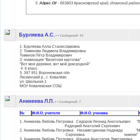
Адрес ОУ
- 663803 Красноярский край, Иланский район,
Бурляева А.С.
• • Сообщений: 43
1. Бурляева Алла Станиславовна
2. Томинова Людмила Владимировна
Томинов Пётр Владимирович
3. номинация "Визитная карточка"
"Вот моя деревня, вот мой дом родной"
4. 6 класс
5. 397 951 Воронежская обл
Лискинский р., с. Ковалёво
ул. Школьная,1
МОУ Ковалевская СОШ
Аникеева Л.П.
• • Сообщений: 7
№
Ф.И.О. учителя
Ф.И.О. ученика
1. Аникеева Любовь Петровна Сидоров Леонид Анато
Радецкий Анатолий Сергеевич М
2. Аникеева Любовь Петровна Низаметдинова Надеж
Сергеевна земляк" 8
3. Аникеева Любовь Петровна Ильина Анастаси