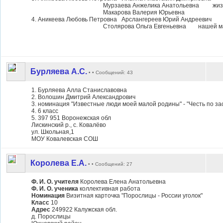
Мурзаева Анжелика Анатольевна жи
Макарова Валерия Юрьевна
4. Аникеева Любовь Петровна Арслангереев Юрий Андреевич
Столярова Ольга Евгеньевна нашей мало
Бурляева А.С.
• • Сообщений: 43
1. Бурляева Алла Станиславовна
2. Волошин Дмитрий Александрович
3. номинация "Известные люди моей малой родины" - "Честь по за
4. 6 класс
5. 397 951 Воронежская обл
Лискинский р., с. Ковалёво
ул. Школьная,1
МОУ Ковалевская СОШ
Королева Е.А.
• • Сообщений: 27
Ф. И. О. учителя
Королева Елена Анатольевна
Ф. И. О. ученика
коллективная работа
Номинация
Визитная карточка "Порослицы - России уголок"
Класс
10
Адрес
249922 Калужская обл.
д. Порослицы