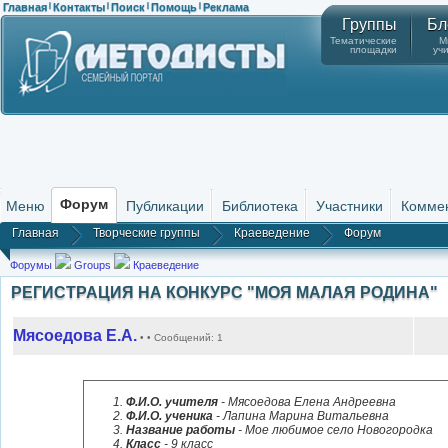
Главная
Контакты
Поиск
Помощь
Реклама
|
|
|
|
Группы
Бл
Тематические
М
площадки
уч
Форум
Меню
Публикации
Библиотека
Участники
Комме
Главная
Творческие группы
Краеведение
Форум
Форумы
Groups
Краеведение
РЕГИСТРАЦИЯ НА КОНКУРС "МОЯ МАЛАЯ РОДИНА"
Мясоедова Е.А.
• • Сообщений: 1
Ф.И.О. учителя
- Мясоедова Елена Андреевна
Ф.И.О. ученика
- Лапина Марина Витальевна
Название работы
- Мое любимое село Новогородка
Класс
- 9 класс