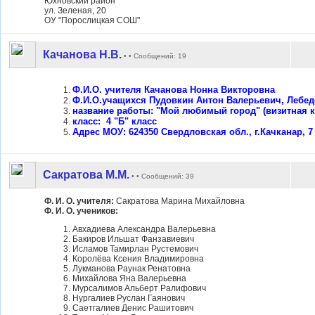
Юхновский район
ул. Зеленая, 20
ОУ "Порослицкая СОШ"
Качанова Н.В.
• • Сообщений: 19
Ф.И.О. учителя Качанова Нонна Викторовна
Ф.И.О.учащихся Пудовкин Антон Валерьевич, Лебе
название работы: "Мой любимый город" (визитная к
класс: 4 "Б" класс
Адрес МОУ: 624350 Свердловская обл., г.Качканар, 
Сакратова М.М.
• • Сообщений: 39
Ф. И. О. учителя:
Сакратова Марина Михайловна
Ф. И. О. учеников:
Авхадиева Александра Валерьевна
Бакиров Ильшат Фанзавиевич
Исламов Тамирлан Рустемович
Королёва Ксения Владимировна
Лукманова Раунак Ренатовна
Михайлова Яна Валерьевна
Мурсалимов Альберт Ралифович
Нургалиев Руслан Гаянович
Саетгалиев Денис Рашитович