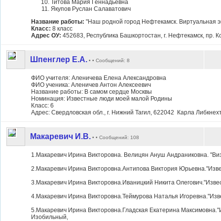
Титова Мария Геннадьевна
Якупов Руслан Салаватович
Название работы:
"Наш родной город Нефтекамск. Виртуальная эк
Класс:
8 класс
Адрес ОУ:
452683, Республика Башкортостан, г. Нефтекамск, пр. 
Шпенглер Е.А.
• • Сообщений: 8
ФИО учителя: Аленичева Елена Александровна
ФИО ученика: Аленичев Антон Алексеевич
Название работы: В самом сердце Москвы
Номинация: Известные люди моей малой Родины
Класс: 6
Адрес: Свердловская обл., г. Нижний Тагил, 622042 Карла Либкне
Макаревич И.В.
• • Сообщений: 108
1.Макаревич Ирина Викторовна. Велицян Ануш Андраниковна. "Визит
ул.Доватора 388, МОУ
2.Макаревич Ирина Викторовна.Антипова Виктория Юрьевна."Извес
ул.Доватора 388, МОУ
3.Макаревич Ирина Викторовна.Иваницкий Никита Олегович."Извес
ул.Доватора 388, МОУ
4.Макаревич Ирина Викторовна.Теймурова Наталья Игоревна."Изве
ул.Доватора 388, МО
5.Макаревич Ирина Викторовна.Гладская Екатерина Максимовна."И
Изобильный,