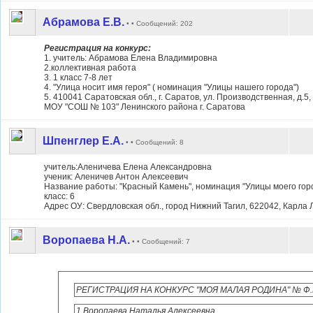
Абрамова Е.В.
• • Сообщений: 202
Регистрация на конкурс:
1. учитель: Абрамова Елена Владимировна
2.коллективная работа
3. 1 класс 7-8 лет
4. "Улица носит имя героя" ( номинация "Улицы нашего города")
5. 410041 Саратовская обл., г. Саратов, ул. Производственная, д.5,
МОУ "СОШ № 103" Ленинского района г. Саратова
Шпенглер Е.А.
• • Сообщений: 8
учитель:Аленичева Елена Александровна
ученик: Аленичев Антон Алексеевич
Название работы: "Красный Камень", номинация "Улицы моего гор
класс: 6
Адрес ОУ: Свердловская обл., город Нижний Тагил, 622042, Карла
Воропаева Н.А.
• • Сообщений: 7
РЕГИСТРАЦИЯ НА КОНКУРС "МОЯ МАЛАЯ РОДИНА" № Ф.И.О.
1.Воропаева Наталья Алексеевна