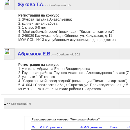
Жукова Т.А.
• • Сообщений: 65
Регистрация на конкурс:
1. Жукова Татьяна Анатольевна;
2. коллективная работа
3. 1 класс 6-8 лет
4. "Мой любимый город" (номинация "Визитная карточка")
5. 249039 Калужская обл., г. Обнинск, ул. Калужская, д. 11
МОУ СОШ №13 с углубленным изучением ряда предметов.
Абрамова Е.В.
• • Сообщений: 202
Регистрация на конкурс:
1. учитель: Абрамова Елена Владимировна
2. Групповая работа: Трусова Анастасия Александровна 1 класс (7 
3. ученики 1 "б" класса
4. "Саратов - мой город родной" (номинация "Визитная карточка")
5. 410041 Саратовская обл., г. Саратов, ул. Производственная, д.5
МОУ "СОШ №103" Ленинского района г. Саратова
..
• • Сообщений: 0
Регистрация на конкурс "Моя малая Родина"
№ Ф.И.О. учителя Ф.И.О. ученика Класс Назв