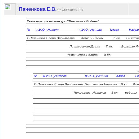
Паченкова Е.В.
• • Сообщений: 1
Регистрация на конкурс "Моя малая Родина"
№ Ф.И.О. учителя Ф.И.О. ученика Класс Названи
1.Паченкова Елена Васильевна Кемкин Вадим 6 кл. Визитная
Пиатровская Диана 7 кл. Большая Иня Кр
Романченко Полина 5 кл. Минуси
с. Большая 
ул. Ленина дом
№ Ф.И.О. учителя Ф.И.О. ученика Класс Назв
2. Паченкова Елена Васильевна Белозерова Наталья 8 кл Изв
Чекмарева Наталья 8 кл. родины К
Минусинский 
с. Большая
ул. Ленина до