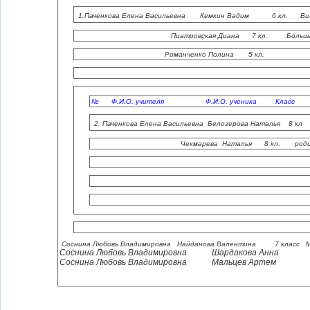
1.Паченкова Елена Васильевна Кемкин Вадим 6 кл. Визи
Пиатровская Диана 7 кл. Большая Иня 
Романченко Полина 5 кл. Мину
с. Большая
ул. Ленина до
№ Ф.И.О. учителя Ф.И.О. ученика Класс На
2. Паченкова Елена Васильевна Белозерова Наталья 8 к
Чекмарева Наталья 8 кл. родины
Минусинский
с. Больша
ул. Ленина д
Соснина Любовь Владимировна Найданова Валентина 7 класс Моя 
Соснина Любовь Владимировна Шардакова Анна 7 к
Соснина Любовь Владимировна Мальцев Артем 7 