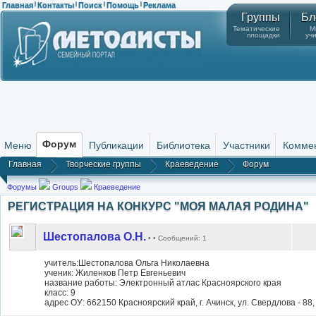
Главная
Контакты
Поиск
Помощь
Реклама
|
|
|
|
Группы
Бл
Тематические
М
площадки
уч
Форум
Меню
Публикации
Библиотека
Участники
Комме
Главная
Творческие группы
Краеведение
Форум
Форумы
Groups
Краеведение
РЕГИСТРАЦИЯ НА КОНКУРС "МОЯ МАЛАЯ РОДИНА"
Шестопалова О.Н.
• • Сообщений: 1
учитель:Шестопалова Ольга Николаевна
ученик: Жиленков Петр Евгеньевич
название работы: Электронный атлас Красноярского края
класс: 9
адрес ОУ: 662150 Красноярский край, г. Ачинск, ул. Свердлова - 88,