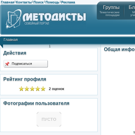
Главная
Контакты
Поиск
Помощь
Реклама
|
|
|
|
Группы
Бл
Тематические
М
площадки
уч
Главная
1
Общая инфо
Действия
Подписаться
Рейтинг профиля
2 оценок
Фотографии пользователя
ПУСТО