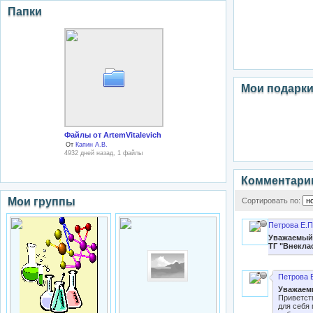
Папки
Мои подарк
Файлы от ArtemVitalevich
От
Капин А.В.
4932 дней назад, 1 файлы
Комментари
Мои группы
Сортировать по:
Петрова Е.П
Уважаемый
ТГ "Внекла
Петрова 
Уважаем
Приветст
для себя