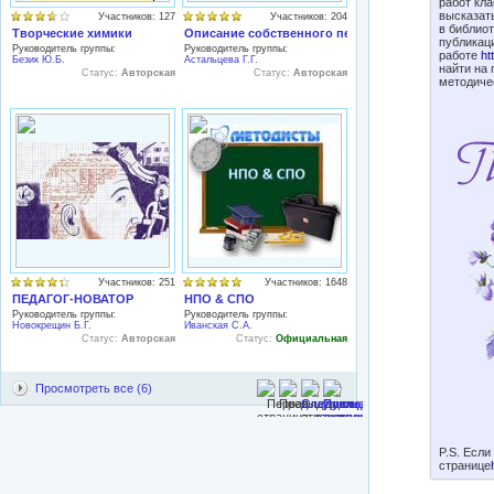
работ кл
высказат
Участников: 127
Участников: 204
в библио
Творческие химики
Описание собственного педагогического опыта
публикац
Руководитель группы:
Руководитель группы:
работе
ht
Безик Ю.Б.
Астальцева Г.Г.
найти на
Статус:
Авторская
Статус:
Авторская
методичес
Участников: 251
Участников: 1648
ПЕДАГОГ-НОВАТОР
НПО & СПО
Руководитель группы:
Руководитель группы:
Новокрещин Б.Г.
Иванская С.А.
Статус:
Авторская
Статус:
Официальная
Просмотреть все (6)
P.S. Если
странице