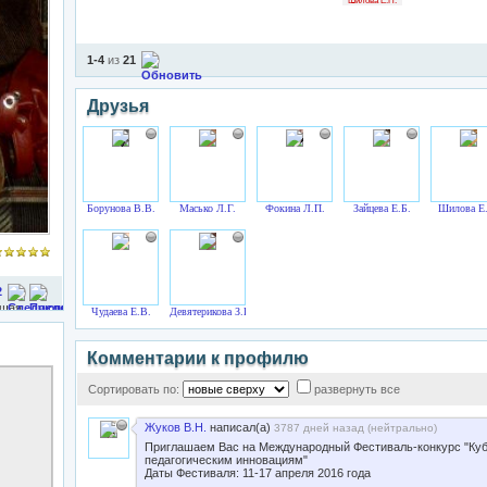
Шилова Е.Н.
1-4
из
21
Друзья
Борунова В.В.
Масько Л.Г.
Фокина Л.П.
Зайцева Е.Б.
Шилова Е
2
Чудаева Е.В.
Девятерикова З.В.
Комментарии к профилю
Сортировать по:
развернуть все
Жуков В.Н.
написал(а)
3787 дней назад (
нейтрально
)
Приглашаем Вас на Международный Фестиваль-конкурс "Куб
педагогическим инновациям"
Даты Фестиваля: 11-17 апреля 2016 года