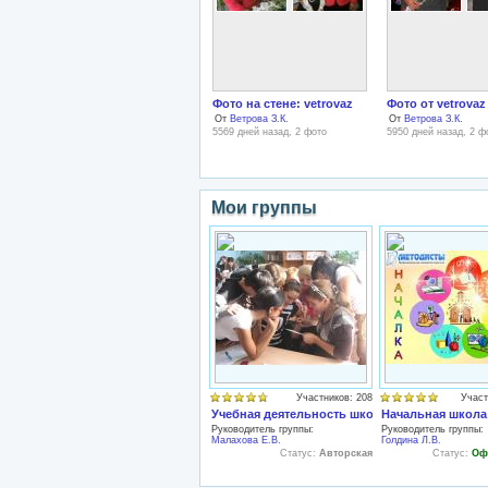
Фото на стене: vetrovaz
Фото от vetrovaz
От
Ветрова З.К.
От
Ветрова З.К.
5569 дней назад, 2 фото
5950 дней назад, 2 ф
Мои группы
Участников: 208
Участ
Учебная деятельность школьников.
Начальная школа
Руководитель группы:
Руководитель группы:
Малахова Е.В.
Голдина Л.В.
Статус:
Авторская
Статус:
Оф