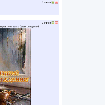
0
очков
0
очков
здравляет вас с Днем рождения!