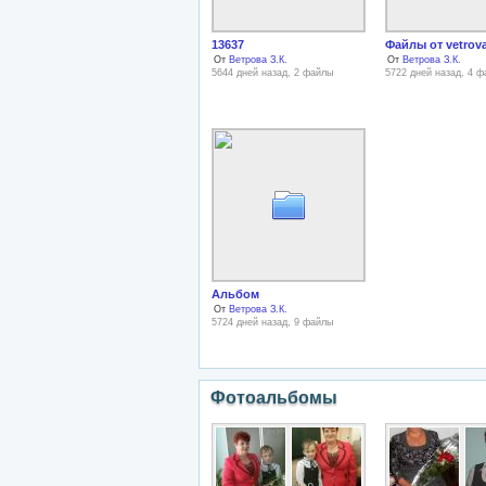
13637
Файлы от vetrov
От
Ветрова З.К.
От
Ветрова З.К.
5644 дней назад, 2 файлы
5722 дней назад, 4 
Альбом
От
Ветрова З.К.
5724 дней назад, 9 файлы
Фотоальбомы