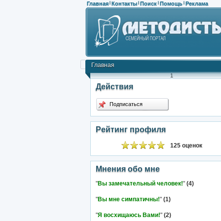
Главная
Контакты
Поиск
Помощь
Реклама
|
|
|
|
Главная
1
Действия
Подписаться
Рейтинг профиля
125 оценок
Мнения обо мне
"
Вы замечательный человек!
"
(4)
"
Вы мне симпатичны!
"
(1)
"
Я восхищаюсь Вами!
"
(2)