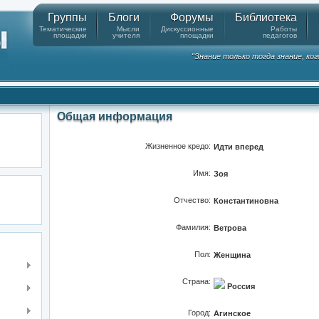
Группы
Блоги
Форумы
Библиотека
Тематические
Мысли
Дискуссионные
Работы
площадки
учителя
площадки
педагогов
"Знание только тогда знание, ко
Общая информация
Жизненное кредо:
Идти вперед
Имя:
Зоя
Отчество:
Константиновна
Фамилия:
Ветрова
Пол:
Женщина
Страна:
Россия
Город:
Агинское