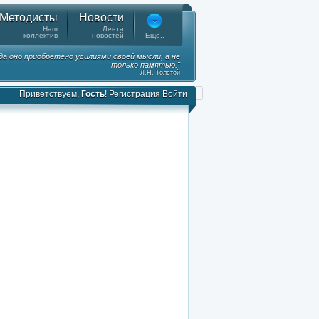
Методисты
Новости
Наш
Лента
коллектив
новостей
Ещё..
гда оно приобретено усилиями своей мысли, а не
только памятью."
Л.Н. Толстой
Приветствуем,
Гость
!
Регистрация
Войти