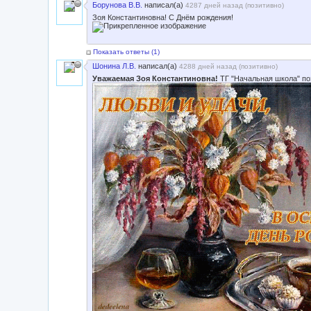
Борунова В.В.
написал(а)
4287 дней назад (
позитивно
)
Зоя Константиновна! С Днём рождения!
Показать ответы (
1
)
Шонина Л.В.
написал(а)
4288 дней назад (
позитивно
)
Уважаемая Зоя Константиновна!
ТГ "Начальная школа" по