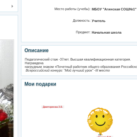
Место работы (учебы):
МБОУ "Агинская СОШ№1"
Должность:
Учитель
Предмет:
Начальная школа
Описание
Педагогический стаж -37лет. Высшая квалификационная категория.
Награждена
нагрудным знаком «Почетный работник общего образования Российс
Всероссийский конкурс "Мой лучший урок" -III место
Мои подарки
Девятерикова З.В.