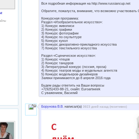
Вся подробная информация на http://www.russiancup.net
Обратите, пожалуста, внимание, что возможно участвова
az
Конкурсная программа:
файлы
Раздел «Изобразительное искусство»:
1) Конкурс живописи
2) Конкурс графики
3) Конкурс фотографии
4) Конкурс по скульптуре
5) Конкурс кукол
6) Конкурс декоративно-прикладного искусства
7) Конкурс текстильного искусства
Раздел «Сценическое искусство»:
1) Конкурс чтецов
2) Конкурс танцоров
3) Литературный конкурс (поэзия, проза)
4) Конкурс театров моды и модельных агентств
5) Конкурс модельеров-дизайнеров
Заявки принимаются до 8 апреля 2016 года
Будем рады ответить на Ваши вопросы
+7(925)433-88-21, скайп: Euroartweek
С уважением, Василий
Борунова В.В.
написал(а)
3923 дней назад (
позитивно
)