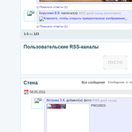
Показать ответы (
1
)
Борунова В.В.
написал(а)
4652 дней назад (
позитивно
)
_
Показать ответы (
1
)
1-5
из
123
Пользовательские RSS-каналы
ПУСТО
Стена
Все сообщения
Сообщение от ve
08.05.2011
Ветрова З.К.
добавил(а) фото
5569 дней назад
P9010923