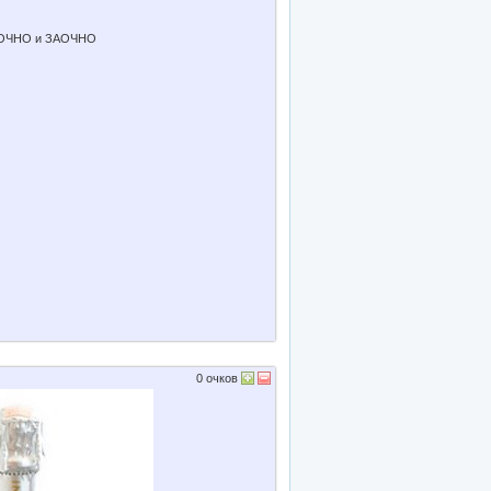
ть ОЧНО и ЗАОЧНО
0
очков