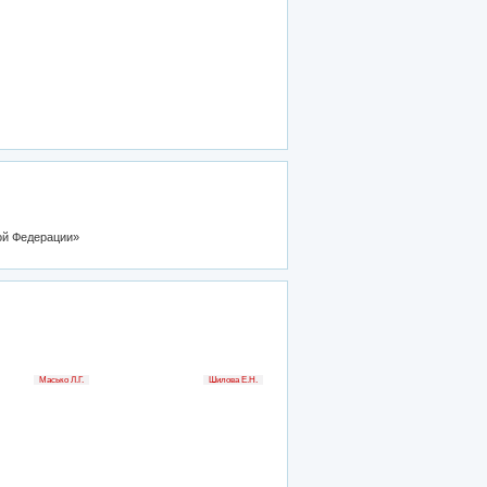
кой Федерации»
Масько Л.Г.
Шилова Е.Н.