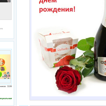
ото
ников: 3199
ициальная