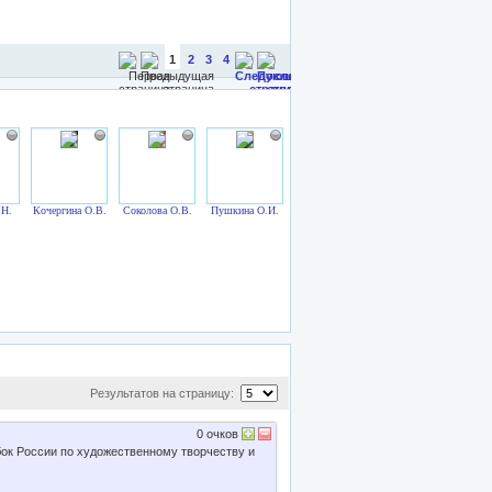
1
2
3
4
.Н.
Кочергина О.В.
Соколова О.В.
Пушкина О.И.
Результатов на страницу:
0
очков
ок России по художественному творчеству и