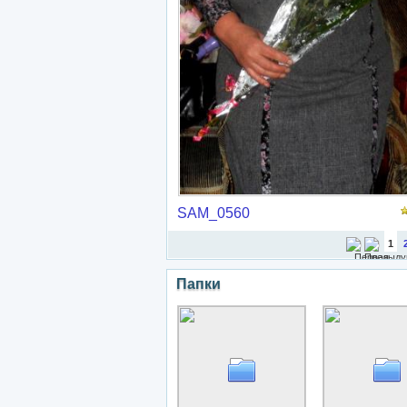
SAM_0560
1
Папки