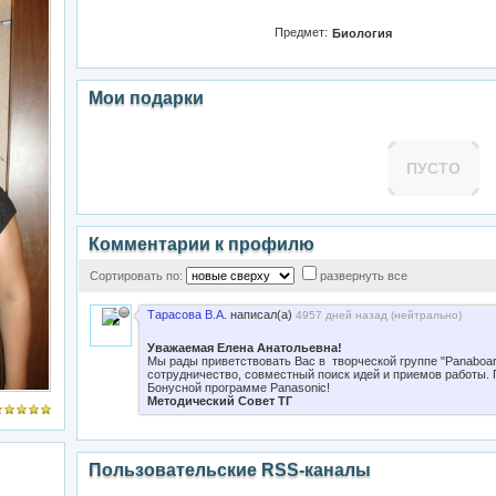
Предмет:
Биология
Мои подарки
ПУСТО
Комментарии к профилю
Сортировать по:
развернуть все
Тарасова В.А.
написал(а)
4957 дней назад (
нейтрально
)
Уважаемая Елена Анатольевна!
Мы рады приветствовать Вас в творческой группе "Panaboar
сотрудничество, совместный поиск идей и приемов работы.
Бонусной программе Panasonic!
Методический Совет ТГ
Пользовательские RSS-каналы