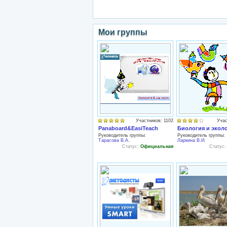
Мои группы
Участников: 1102
Учас
Panaboard&EasiTeach
Биология и экол
Руководитель группы:
Руководитель группы:
Тарасова В.А.
Ларкина В.И.
Статус:
Официальная
Статус