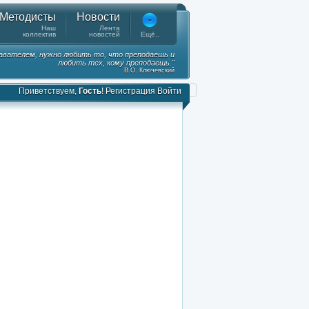
Методисты
Новости
Наш
Лента
коллектив
новостей
Ещё..
вателем, нужно любить то, что преподаешь и
любить тех, кому преподаешь."
В.О. Ключевский
Приветствуем,
Гость
!
Регистрация
Войти