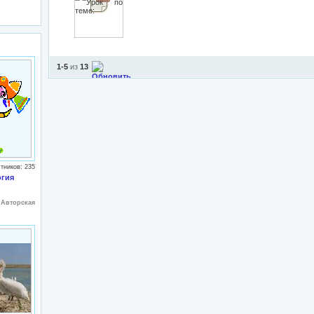
1-5
из
13
тников: 235
огия
:
Авторская