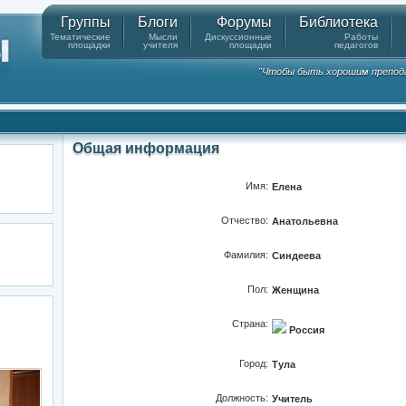
Группы
Блоги
Форумы
Библиотека
Тематические
Мысли
Дискуссионные
Работы
площадки
учителя
площадки
педагогов
"Чтобы быть хорошим препода
Общая информация
Имя:
Елена
Отчество:
Анатольевна
Фамилия:
Синдеева
Пол:
Женщина
Страна:
Россия
Город:
Тула
Должность:
Учитель