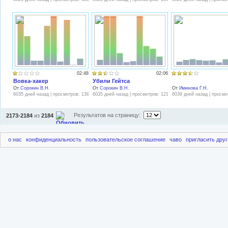
02:48
02:06
Вовка-хакер
Убили Гейтса
От
Сорокин В.Н.
От
Сорокин В.Н.
От
Иминова Г.Н.
6035 дней назад | просмотров: 1390
6035 дней назад | просмотров: 1212
6039 дней назад | просмо
Результатов на страницу:
2173-2184
из
2184
о нас
конфиденциальность
пользовательское соглашение
чаво
пригласить друг