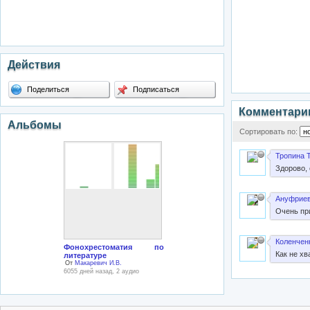
Действия
Поделиться
Подписаться
Комментари
Альбомы
Сортировать по:
Тропина Т
Здорово, 
Ануфриев
Очень при
Коленченк
Фонохрестоматия по
Как не хв
литературе
От
Макаревич И.В.
6055 дней назад, 2 аудио