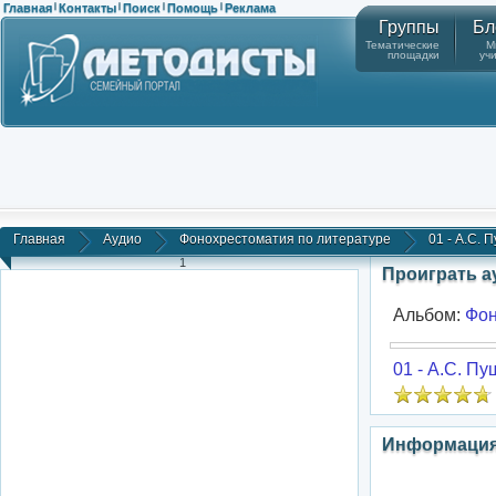
Главная
Контакты
Поиск
Помощь
Реклама
|
|
|
|
Группы
Бл
Тематические
М
площадки
уч
Главная
Аудио
Фонохрестоматия по литературе
01 - А.С. 
1
Проиграть 
Альбом:
Фон
01 - А.С. П
Информация