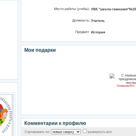
Место работы (учебы):
УВК "школа-гимназия"№2
Должность:
Учитель
Предмет:
История
Мои подарки
Скворцова Ю.С.
Комментарии к профилю
Сортировать по:
развернуть все