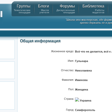
Группы
Блоги
Форумы
Библиотека
Тематические
Мысли
Дискуссионные
Работы
площадки
учителя
площадки
педагогов
"Школа-это мастерская, где форм
крепко держать ее в ру
Общая информация
Жизненное кредо:
Всё что не делается, всё к
Имя:
Гульнара
Отчество:
Николаевна
Фамилия:
Иминова
Пол:
Женщина
Страна:
Украина
Город:
Симферополь