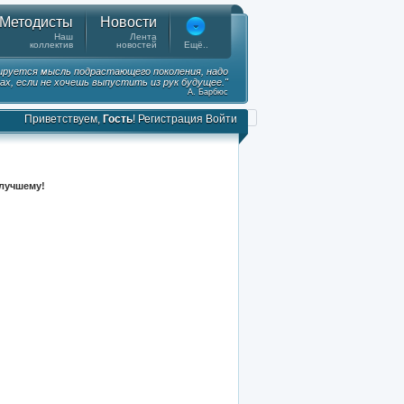
Методисты
Новости
Наш
Лента
коллектив
новостей
Ещё..
ируется мысль подрастающего поколения, надо
ках, если не хочешь выпустить из рук будущее."
А. Барбюс
Приветствуем,
Гость
!
Регистрация
Войти
 лучшему!