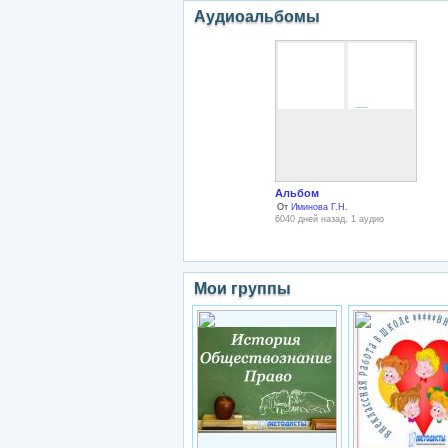
Аудиоальбомы
Альбом
От
Иминова Г.Н.
6040 дней назад, 1 аудио
Мои группы