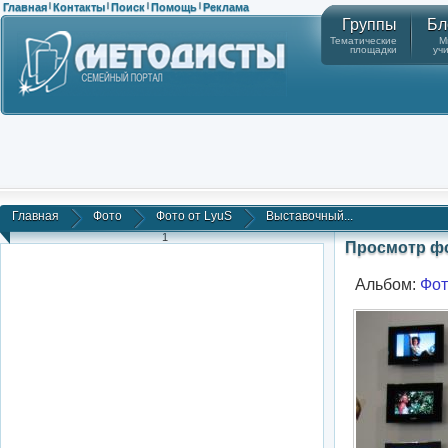
Главная
Контакты
Поиск
Помощь
Реклама
|
|
|
|
Группы
Бл
Тематические
М
площадки
уч
Главная
Фото
Фото от LyuS
Выставочный...
1
Просмотр ф
Альбом:
Фот