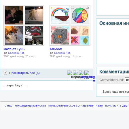
Основная и
Фото от LyuS
Альбом
От
Соснина Л.В.
От
Соснина Л.В.
5804 дней назад, 20 фото
5996 дней назад, 11 фото
Комментари
Просмотреть все (6)
Сортировать по:
__sape_keys__
Здесь еще нет к
о нас
конфиденциальность
пользовательское соглашение
чаво
пригласить друг