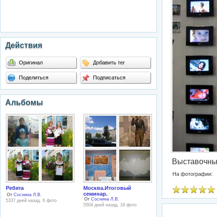
Действия
Оригинал
Добавить тег
Поделиться
Подписаться
Альбомы
Выставочны
На фотографии:
Ребята
Москва.Итоговый
семинар.
От
Соснина Л.В.
От
Соснина Л.В.
5337 дней назад, 6 фото
5504 дней назад, 18 фото