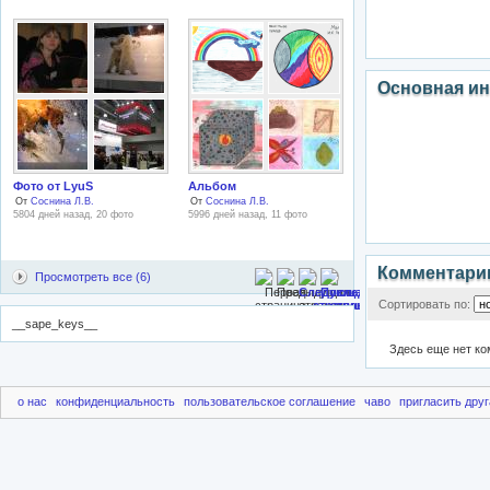
Основная и
Фото от LyuS
Альбом
От
Соснина Л.В.
От
Соснина Л.В.
5804 дней назад, 20 фото
5996 дней назад, 11 фото
Комментари
Просмотреть все (6)
Сортировать по:
__sape_keys__
Здесь еще нет к
о нас
конфиденциальность
пользовательское соглашение
чаво
пригласить друг