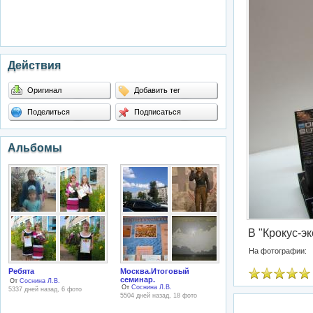
Действия
Оригинал
Добавить тег
Поделиться
Подписаться
Альбомы
В "Крокус-эк
На фотографии:
Ребята
Москва.Итоговый
семинар.
От
Соснина Л.В.
От
Соснина Л.В.
5337 дней назад, 6 фото
5504 дней назад, 18 фото