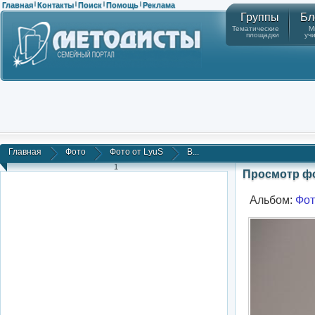
Главная
Контакты
Поиск
Помощь
Реклама
|
|
|
|
Группы
Бл
Тематические
М
площадки
уч
Главная
Фото
Фото от LyuS
В...
1
Просмотр ф
Альбом:
Фот