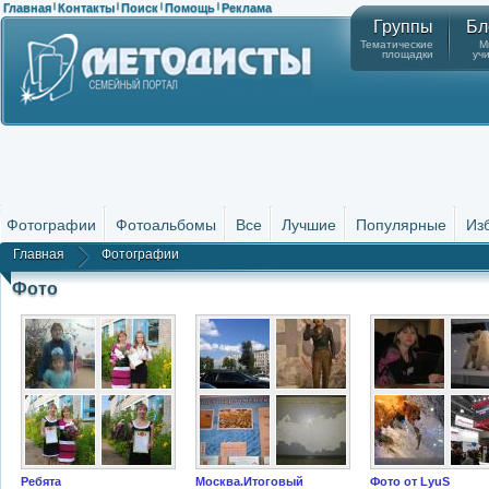
Главная
Контакты
Поиск
Помощь
Реклама
|
|
|
|
Группы
Бл
Тематические
М
площадки
уч
Фотографии
Фотоальбомы
Все
Лучшие
Популярные
Из
Главная
Фотографии
Фото
Ребята
Москва.Итоговый
Фото от LyuS