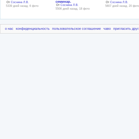
семинар.
От
Соснина Л.В.
От
Соснина Л.В.
От
Соснина Л.В.
5339 дней назад, 6 фото
5807 дней назад, 20 фот
5506 дней назад, 18 фото
о нас
конфиденциальность
пользовательское соглашение
чаво
пригласить друг