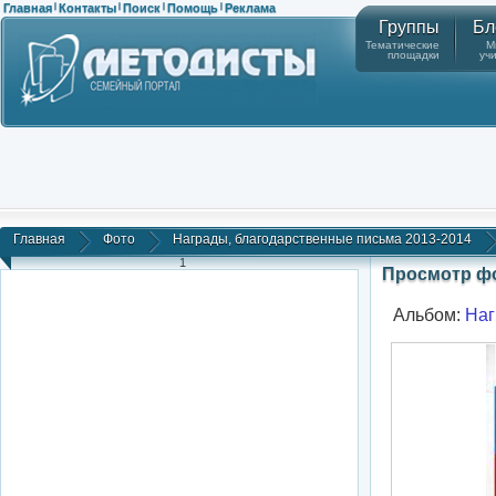
Главная
Контакты
Поиск
Помощь
Реклама
|
|
|
|
Группы
Бл
Тематические
М
площадки
уч
Главная
Фото
Награды, благодарственные письма 2013-2014
1
Просмотр ф
Альбом:
Наг