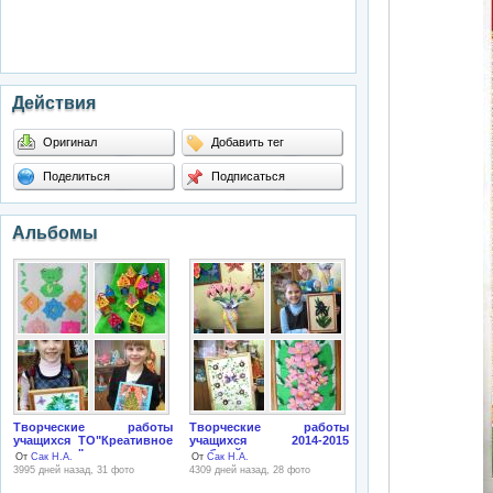
Действия
Оригинал
Добавить тег
Поделиться
Подписаться
Альбомы
Творческие работы
Творческие работы
учащихся ТО"Креативное
учащихся 2014-2015
рукоделие"
учебный год
От
Сак Н.А.
От
Сак Н.А.
3995 дней назад, 31 фото
4309 дней назад, 28 фото