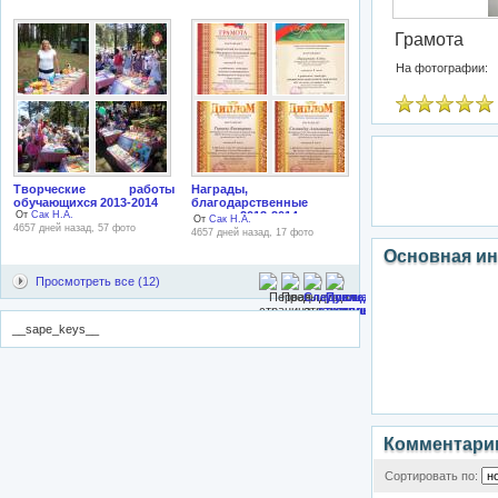
Грамота
На фотографии:
Творческие работы
Награды,
обучающихся 2013-2014
благодарственные
От
Сак Н.А.
письма 2013-2014
От
Сак Н.А.
4657 дней назад, 57 фото
4657 дней назад, 17 фото
Основная и
Просмотреть все (12)
__sape_keys__
Комментари
Сортировать по: