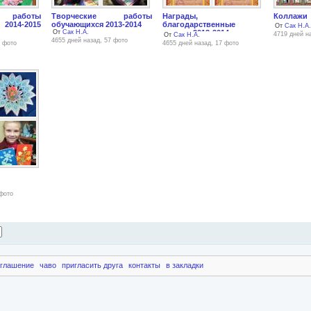
 работы
Творческие работы
Награды,
Коллажи
014-2015
обучающихся 2013-2014
благодарственные
От
Сак Н.А.
От
Сак Н.А.
письма 2013-2014
4719 дней н
От
Сак Н.А.
4655 дней назад, 57 фото
8 фото
4655 дней назад, 17 фото
 фото
оглашение
чаво
пригласить друга
контакты
в закладки