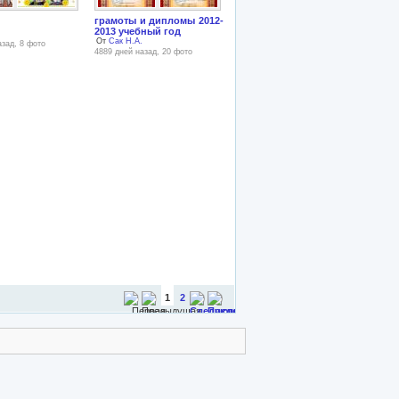
грамоты и дипломы 2012-
2013 учебный год
От
Сак Н.А.
азад, 8 фото
4889 дней назад, 20 фото
1
2