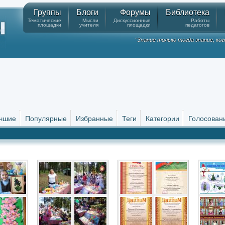
Группы
Блоги
Форумы
Библиотека
Тематические
Мысли
Дискуссионные
Работы
площадки
учителя
площадки
педагогов
"Знание только тогда знание, ко
чшие
Популярные
Избранные
Теги
Категории
Голосован