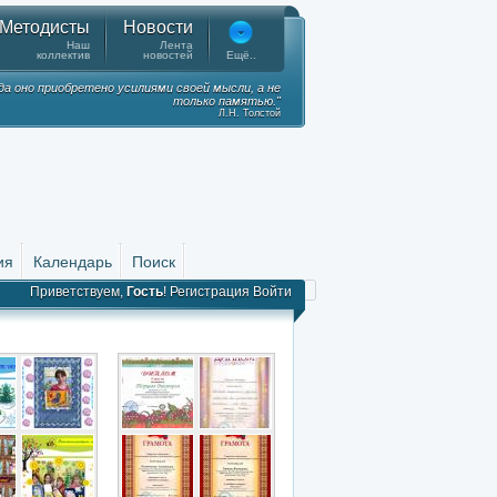
Методисты
Новости
Наш
Лента
коллектив
новостей
Ещё..
гда оно приобретено усилиями своей мысли, а не
только памятью."
Л.Н. Толстой
ия
Календарь
Поиск
Приветствуем,
Гость
!
Регистрация
Войти