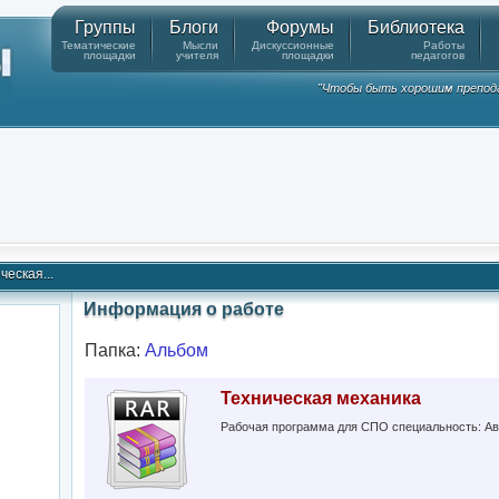
Группы
Блоги
Форумы
Библиотека
Тематические
Мысли
Дискуссионные
Работы
площадки
учителя
площадки
педагогов
"Чтобы быть хорошим препода
ческая...
Информация о работе
Папка:
Альбом
Техническая механика
Рабочая программа для СПО специальность: Авт