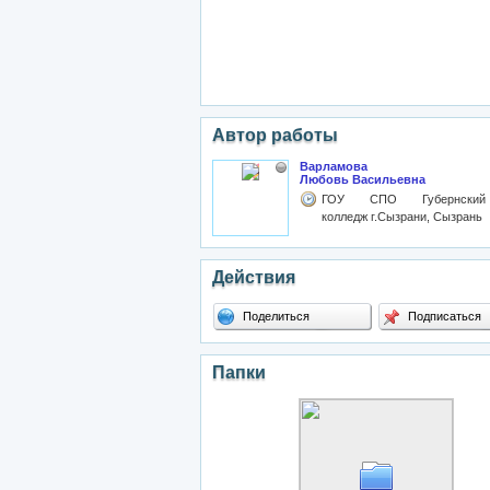
Автор работы
Варламова
Любовь Васильевна
ГОУ СПО Губернский
колледж г.Сызрани, Сызрань
Действия
Поделиться
Подписаться
Папки