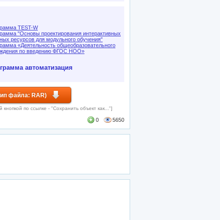
грамма TEST-W
рамма "Основы проектирования интерактивных
ных ресурсов для модульного обучения"
рамма «Деятельность общеобразовательного
ждения по введению ФГОС НОО»
грамма
автоматизация
Тип файла: RAR)
кнопкой по ссылке - "Сохранить объект как..."]
0
5650