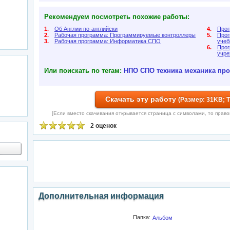
Рекомендуем посмотреть похожие работы:
1.
Об Англии по-английски
4.
Про
2.
Рабочая программа: Программируемые контроллеры
5.
Прог
3.
Рабочая программа: Информатика СПО
учеб
6.
Прог
учре
Или поискать по тегам:
НПО
СПО
техника
механика
про
Скачать эту работу
(Размер: 31KB; 
[Если вместо скачивания открывается страница с символами, то правой 
2 оценок
Дополнительная информация
Папка:
Альбом