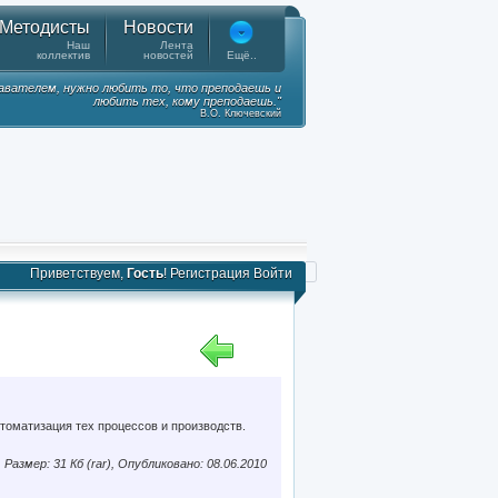
Методисты
Новости
Наш
Лента
коллектив
новостей
Ещё..
вателем, нужно любить то, что преподаешь и
любить тех, кому преподаешь."
В.О. Ключевский
Приветствуем,
Гость
!
Регистрация
Войти
оматизация тех процессов и производств.
Размер: 31 Кб (rar), Опубликовано: 08.06.2010