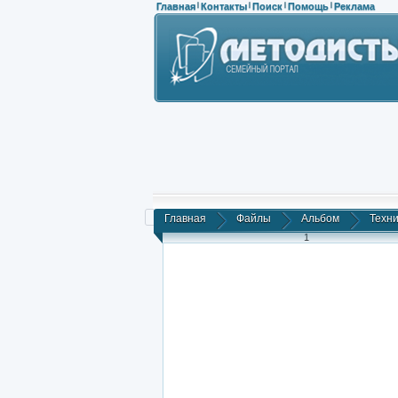
Главная
Контакты
Поиск
Помощь
Реклама
|
|
|
|
Главная
Файлы
Альбом
Техни
1