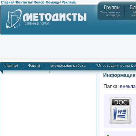
Главная
Контакты
Поиск
Помощь
Реклама
|
|
|
|
Группы
Бл
Тематические
М
площадки
уч
Главная
Файлы
внеклассная работа
"От сотрудничества к с
1
Информация 
Папка:
внекла