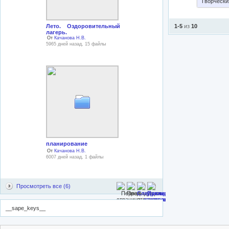
Творчески
Лето. Оздоровительный
1-5
из
10
лагерь.
От
Качанова Н.В.
5965 дней назад, 15 файлы
планирование
От
Качанова Н.В.
6007 дней назад, 1 файлы
Просмотреть все (6)
__sape_keys__