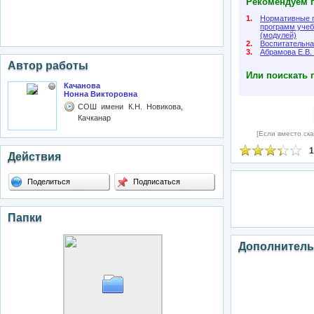
Рекомендуем п
1.
Нормативные п
программ учеб
(модулей)
2.
Воспитательна
3.
Абрамова Е.В.
Автор работы
Или поискать 
Качанова
Нонна Викторовна
СОШ имени К.Н. Новикова,
Качканар
[Если вместо ска
1
Действия
Поделиться
Подписаться
Папки
Дополнитель