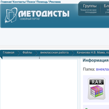
Главная
Контакты
Поиск
Помощь
Реклама
|
|
|
|
Группы
Бл
Тематические
М
площадки
уч
Главная
Файлы
внеклассная работа
Качанова Н.В. Мама, па
1
Информация 
Папка:
внекла