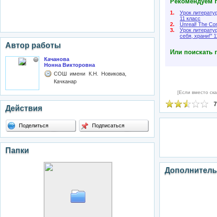
Рекомендуем п
1.
Урок литератур
11 класс
2.
Unreal! The Co
3.
Урок литерату
себя, храни!" 
Автор работы
Или поискать 
Качанова
Нонна Викторовна
СОШ имени К.Н. Новикова,
Качканар
[Если вместо ска
7
Действия
Поделиться
Подписаться
Папки
Дополнитель