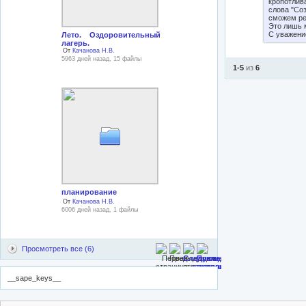
кропотлив
слова "Соз
сможем ре
Это лишь 
С уважени
Лето. Оздоровительный
лагерь.
От
Качанова Н.В.
5963 дней назад, 15 файлы
1-5
из
6
планирование
От
Качанова Н.В.
6006 дней назад, 1 файлы
Просмотреть все (6)
__sape_keys__