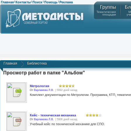
Главная
Контакты
Поиск
Помощь
Реклама
|
|
|
|
Группы
Бл
Тематические
М
площадки
уч
Главная
Библиотека
Просмотр работ в папке "Альбом"
Метрология
От
Варламова Л.В.
| 5892 дней назад
Комплект документации по Метрологии. Программа, КТП, тематиче
Кейс - техническая механика
От
Варламова Л.В.
| 5906 дней назад
Учебный кейс по технической механике для СПО.