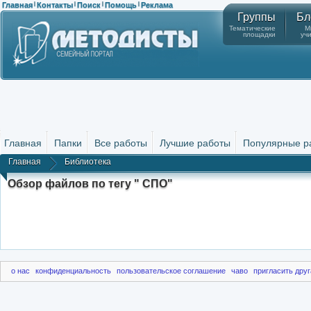
Главная
Контакты
Поиск
Помощь
Реклама
|
|
|
|
Группы
Бл
Тематические
М
площадки
уч
Главная
Папки
Все работы
Лучшие работы
Популярные р
Главная
Библиотека
Обзор файлов по тегу " СПО"
о нас
конфиденциальность
пользовательское соглашение
чаво
пригласить друг