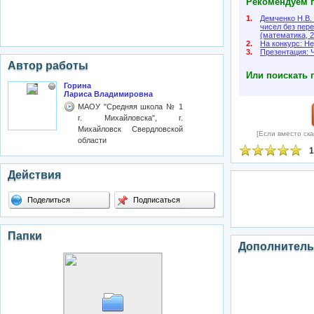
Рекомендуем п
1.
Демченко Н.В.
чисел без пере
(математика, 2
2.
На конкурс: Не
3.
Презентация: Ч
Автор работы
Или поискать 
Горина
Лариса Владимировна
МАОУ "Средняя школа № 1
г. Михайловска", г.
Михайловск Свердловской
[Если вместо ска
области
1
Действия
Поделиться
Подписаться
Папки
Дополнитель