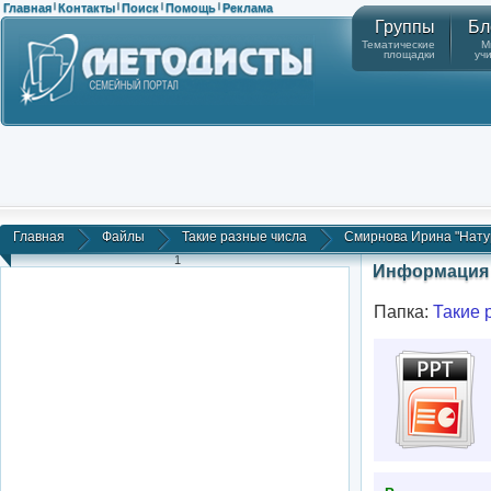
Главная
Контакты
Поиск
Помощь
Реклама
|
|
|
|
Группы
Бл
Тематические
М
площадки
уч
Главная
Файлы
Такие разные числа
Смирнова Ирина "Нату
1
Информация 
Папка:
Такие 