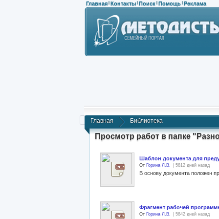
Главная
Контакты
Поиск
Помощь
Реклама
|
|
|
|
Главная
Библиотека
Просмотр работ в папке "Разн
Шаблон документа для пред
От
Горина Л.В.
| 5812 дней назад
Фрагмент рабочей программы
От
Горина Л.В.
| 5842 дней назад