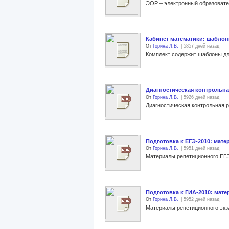
Кабинет математики: шаблон
От
Горина Л.В.
| 5857 дней назад
Диагностическая контрольная
От
Горина Л.В.
| 5926 дней назад
Подготовка к ЕГЭ-2010: мат
От
Горина Л.В.
| 5951 дней назад
Подготовка к ГИА-2010: мат
От
Горина Л.В.
| 5952 дней назад