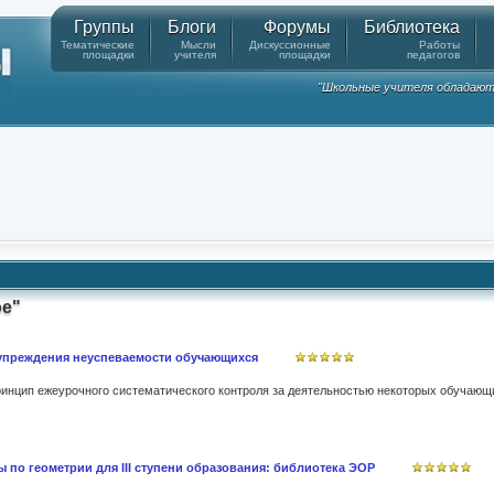
Группы
Блоги
Форумы
Библиотека
Тематические
Мысли
Дискуссионные
Работы
площадки
учителя
площадки
педагогов
"Школьные учителя обладают
ое"
упреждения неуспеваемости обучающихся
 по геометрии для III ступени образования: библиотека ЭОР