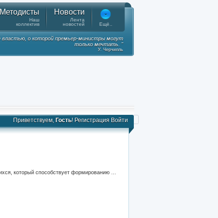
Методисты
Новости
Наш
Лента
коллектив
новостей
Ещё..
 властью, о которой премьер-министры могут
только мечтать. "
У. Черчилль
Приветствуем,
Гость
!
Регистрация
Войти
В основу документа положен принцип ежеурочного систематического контроля за деятельностью некоторых обучающихся, который способствует формированию у них ответственности за свои поступки перед собой, учителем, одноклассниками и родителями.