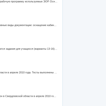
ЭОР – электронный образовательный ресурс. В данном фрагменте показано, как можно оформить и включить в свою рабочую программу используемые ЭОР. Основная идея работы: собрать в таблицу адреса сайтов, содержащих материалы конкретной направленности, отразить в таблице не только тематическую принадлежность материала, но и цель его использования (для объяснения нового материала, для контроля знаний и т.д.).
Комплект содержит шаблоны для ведения отчетной документации по кабинету математики. В шаблонах отражены основные виды документации: оснащение кабинета, библиотека кабинета (печатная продукция и электронные носители), дидактические материалы и многое другое.
Диагностическая контрольная работа для 10 класса (СтатГрад) была проведена 13 мая 2010 года. В комплекте содержатся задания для учащихся (варианты 13-16), ответы к заданиям части В и решения с критериями оценивания для заданий части С.
Материалы репетиционного ЕГЭ по математике в 11 классе. Репетиционный экзамен был проведен в Свердловской области в апреле 2010 года. Тесты выполнены в формате PDF.
Материалы репетиционного экзамена по математике в 9 классе (в новой форме). Репетиционный экзамен был проведен в Свердловской области в апреле 2010 года. Тесты выполнены в формате PDF.