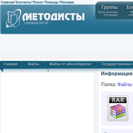
Главная
Контакты
Поиск
Помощь
Реклама
|
|
|
|
Группы
Бл
Тематические
М
площадки
уч
Главная
Файлы
Файлы от alieva16gulnaz
Государственные с
1
Информация 
Папка:
Файлы 