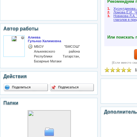
Рекомендуем п
1.
Хуснутдинова Л
2.
Ломова Е.И._Ч
3.
Новикова Л.А. 
глаголов в пре
Автор работы
Или поискать 
Алиева
Гульназ Халимовна
МБОУ "БМСОШ"
Алькеевского района
Республики Татарстан,
Базарные Матаки
[Если вместо ска
1
Действия
Поделиться
Подписаться
Папки
Дополнитель