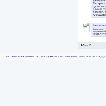
внимание 
Материал 
одном из к
один из с
передать 
Александр
Камянская 
Уважаемая Г
направлений
каждому учи
1-5
из
10
о нас
конфиденциальность
пользовательское соглашение
чаво
пригласить друг