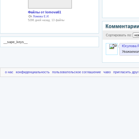
Файлы от lomova61
От
Ломова Е.И.
5286 дней назад, 13 файлы
Комментари
Сортировать по:
__sape_keys__
Юсупова Р
Уважаемая
о нас
конфиденциальность
пользовательское соглашение
чаво
пригласить друг