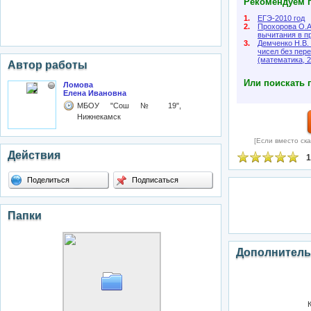
Рекомендуем п
1.
ЕГЭ-2010 год
2.
Прохорова О.А
вычитания в п
3.
Демченко Н.В.
чисел без пере
(математика, 2
Автор работы
Или поискать 
Ломова
Елена Ивановна
МБОУ "Сош № 19",
Нижнекамск
[Если вместо ска
Действия
1
Поделиться
Подписаться
Папки
Дополнитель