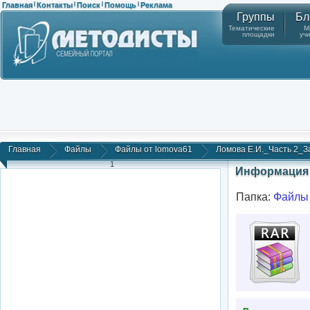
Главная
Контакты
Поиск
Помощь
Реклама
|
|
|
|
Группы
Бл
Тематические
М
площадки
уч
Главная
Файлы
Файлы от lomova61
Ломова Е.И._Часть 2_За
1
Информация 
Папка:
Файлы 