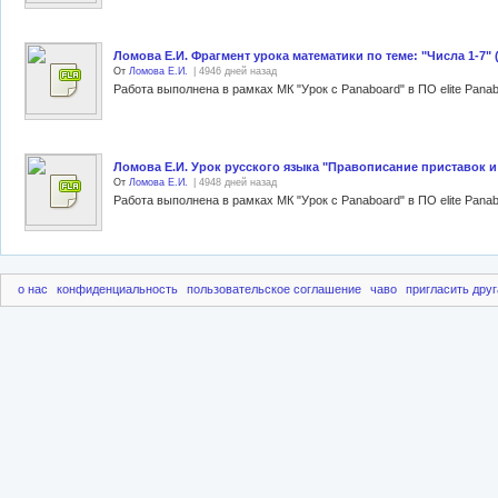
Ломова Е.И. Фрагмент урока математики по теме: "Числа 1-7" (
От
Ломова Е.И.
| 4946 дней назад
Ломова Е.И. Урок русского языка "Правописание приставок и 
От
Ломова Е.И.
| 4948 дней назад
Работа выполнена в рамках МК "Урок с Panaboard" в ПО elite Panab
о нас
конфиденциальность
пользовательское соглашение
чаво
пригласить друг