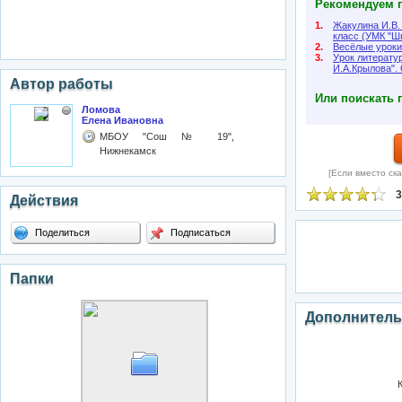
Рекомендуем п
1.
Жакулина И.В.
класс (УМК "Ш
2.
Весёлые уроки
3.
Урок литерату
И.А.Крылова". 
Автор работы
Или поискать 
Ломова
Елена Ивановна
МБОУ "Сош № 19",
Нижнекамск
[Если вместо ска
3
Действия
Поделиться
Подписаться
Папки
Дополнитель