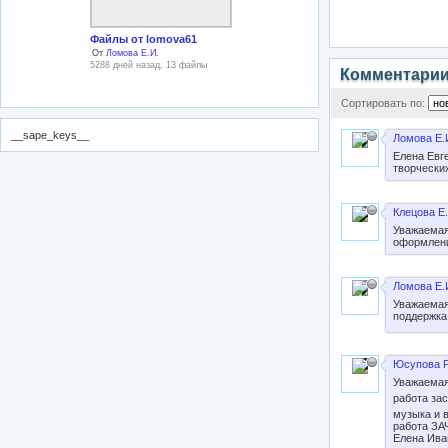
Файлы от lomova61
От
Ломова Е.И.
5288 дней назад, 13 файлы
Комментари
Сортировать по:
__sape_keys__
Ломова Е.
Елена Евг
творчески
Клецова Е.
Уважаемая
оформлени
Ломова Е.
Уважаемая
поддержка
Юсупова Р
Уважаемая
работа за
музыка и 
работа ЗА
Елена Ива