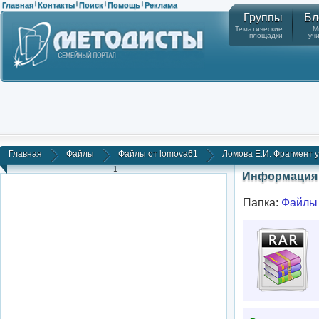
Главная
Контакты
Поиск
Помощь
Реклама
|
|
|
|
Группы
Бл
Тематические
М
площадки
уч
Главная
Файлы
Файлы от lomova61
Ломова Е.И. Фрагмент у
1
Информация 
Папка:
Файлы 