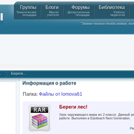
Группы
Блоги
Форумы
Библиотека
Тематические
Мысли
Дискуссионные
Работы
площадки
учителя
площадки
педагогов
"Знание только тогда знание, ко
1
Береги...
Информация о работе
Папка:
Файлы от lomova61
Береги лес!
Урок окружающего мира во 2 классе. Данный р
работе. Выполнен в Easiteach Next Generation.
Ра