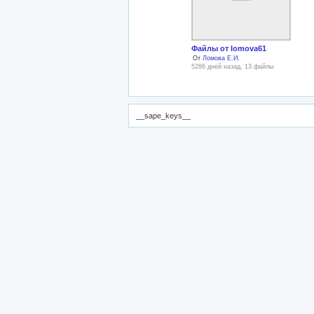
Файлы от lomova61
От
Ломова Е.И.
5286 дней назад, 13 файлы
__sape_keys__