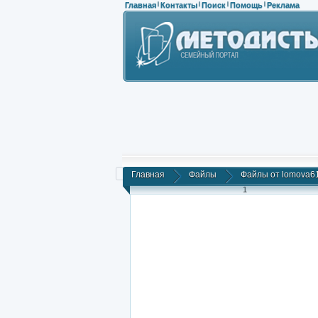
Главная
Контакты
Поиск
Помощь
Реклама
|
|
|
|
Главная
Файлы
Файлы от lomova6
1