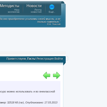
Методисты
Новости
Наш
Лента
коллектив
новостей
Ещё..
гда оно приобретено усилиями своей мысли, а не
только памятью."
Л.Н. Толстой
Приветствуем,
Гость
!
Регистрация
Войти
есурс можно использовать и во внеклассной
змер: 32518 Кб (rar), Опубликовано: 17.03.2013