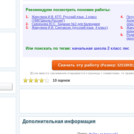
Рекомендуем посмотреть похожие работы:
1.
Жакулина И.В. КТП. Русский язык. 1 класс
4.
Пету
(УМК"Школа России")
Холо
2.
Скворцова Ю.С. Задание №2 для Календаря
опис
3.
Жакулина И.В. Синтаксис (русский язык, 4 класс)
5.
Жаку
корн
6.
Роди
прот
Или поискать по тегам:
начальная школа
2 класс
лес
Скачать эту работу
(Размер: 32518KB;
[Если вместо скачивания открывается страница с символами, то правой 
10 оценок
Дополнительная информация
Папка: