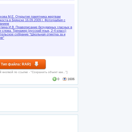
хова М.Е. Открытие памятника жертвам
коста в Брянске 16.09.2009 г. Фотография с
анием
лина И.В. Правописание безударных гласных в
е слова. Тренажер (русский язык, 2-4 класс)
тельское собрание "Школьная отметка за и
ив"
 Тип файла: RAR)
кнопкой по ссылке - "Сохранить объект как..."]
0
1606