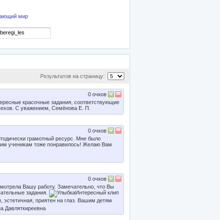
жающий мир
Результатов на страницу:
0
очков
тересные красочные задания, соответствующие
хов. С уважением, Семёнова Е. П.
0
очков
тодически грамотный ресурс. Мне было
шим ученикам тоже понравилось! Желаю Вам
0
очков
отрела Вашу работу. Замечательно, что Вы
вательные задания.
Интересный клип
, эстетичная, приятен на глаз. Вашим детям
а Давляткиреевна