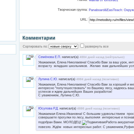
Файлы от lomova61
Творческая группа:
Panaboard&EasiTeach: Окру
URL:
Комментарии
Сортировать по:
развернуть все
Семёнова Е.П.
написал(а)
4884 дней назад (
нейтрально
)
Уважаемая, Елена Николаевна! Спасибо Вам за ваш урок, ин
возрасту младших школьников. Желаю вам дальнейших успе
Лупина С.Ю.
написал(а)
4884 дней назад (
позитивно
)
Уважаемая, Елена Николаевна! Спасибо Вам за хороший и ме
интересно "попутешествовать" по Вашему лесу, надеюсь ва
успехов и ждем дальнейших Ваших разработок!
С уважением, Лупина С.Ю.
Юсупова Р.Д.
написал(а)
4886 дней назад (
позитивно
)
Уважаемая Елена Ивановна! С большим удовольствием просм
совершаете прогулки по лесу, выполняя интересные и позна
подобран Вами. МОЛОДЕЦ!
Работа аккуратная
повезло. Ждём новых интересных работ. С уважением,Руфин