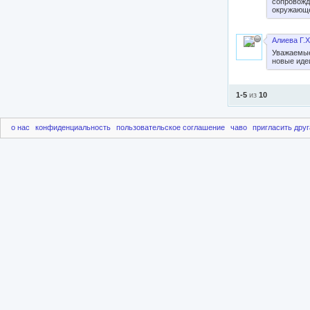
сопровожд
окружающе
Алиева Г.Х
Уважаемые
новые иде
1-5
из
10
о нас
конфиденциальность
пользовательское соглашение
чаво
пригласить друг