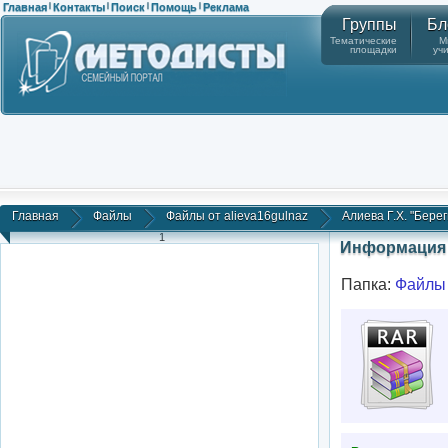
Главная
Контакты
Поиск
Помощь
Реклама
|
|
|
|
Группы
Бл
Тематические
М
площадки
уч
Главная
Файлы
Файлы от alieva16gulnaz
Алиева Г.Х. "Берег
1
Информация 
Папка:
Файлы 