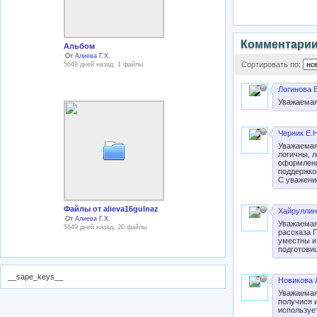
Комментари
Альбом
От
Алиева Г.Х.
Сортировать по:
5649 дней назад, 1 файлы
Логинова Е
Уважаемая
Черник Е.Н
Уважаемая
логичны, 
оформлени
поддержко
С уважени
Файлы от alieva16gulnaz
Хайруллин
От
Алиева Г.Х.
Уважаемая
5649 дней назад, 20 файлы
рассказа 
уместны и
подготови
__sape_keys__
Новикова 
Уважаемая
получися 
используе