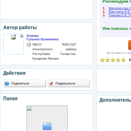
Рекомендуем п
1.
Мартиросова С
2.
Жакулина И.В.
3.
Танкова Е.В. П
Автор работы
Или поискать 
Алиева
Гульназ Халимовна
МБОУ "БМСОШ"
Алькеевского района
[Если вместо ска
Республики Татарстан,
Базарные Матаки
6
Действия
Поделиться
Подписаться
Папки
Дополнитель