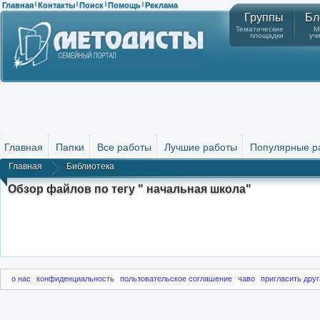
Главная
Контакты
Поиск
Помощь
Реклама
|
|
|
|
Группы
Бл
Тематические
М
площадки
уч
Главная
Папки
Все работы
Лучшие работы
Популярные р
Главная
Библиотека
Обзор файлов по тегу " начальная школа"
о нас
конфиденциальность
пользовательское соглашение
чаво
пригласить друг