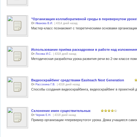
"Организация коллаборативной среды в перевернутом уроке
От
Иванова В.И.
| 4314 дней назад
Использование приёма раскадровки в работе над изложение
От
Лосева И.С.
| 4318 дней назад
Видеоскрайбинг средствами Easiteach Next Generation
От
Рассохина Г.В.
| 4318 дней назад
Способы создания видеоскрайбинга, видеоскрайбинг в проектной 
Склонение имен существительных
От
Черник Е.Н.
| 4318 дней назад