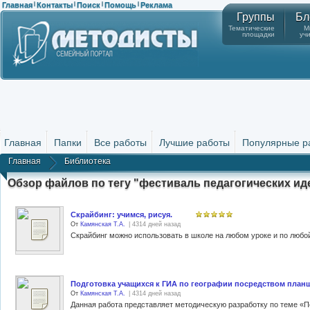
Главная
Контакты
Поиск
Помощь
Реклама
|
|
|
|
Группы
Бл
Тематические
М
площадки
уч
Главная
Папки
Все работы
Лучшие работы
Популярные р
Главная
Библиотека
Обзор файлов по тегу "фестиваль педагогических ид
Скрайбинг: учимся, рисуя.
От
Камянская Т.А.
| 4314 дней назад
Подготовка учащихся к ГИА по географии посредством планшет
От
Камянская Т.А.
| 4314 дней назад