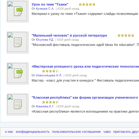
Урок по теме "Ткани"
От
Кулишов С.А.
| 4318 дней назад
"Маленький человек" в русской литературе
От
Юсупова Р.Д.
| 4318 дней назад
«Мастерская успешного урока или педагогические технологии
От
Новосельцева Н.Л.
| 4318 дней назад
Мастер - класс для участия в конкурсе " Фестиваль педагогических
"Классная республика" как форма организации ученического
От
Ковалева Е.Г.
| 4318 дней назад
о нас
конфиденциальность
пользовательское соглашение
чаво
пригласить друг