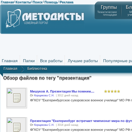
Главная
Контакты
Поиск
Помощь
Реклама
|
|
|
|
Группы
Бл
Тематические
М
площадки
уч
Главная
Папки
Все работы
Лучшие работы
Популярные р
Главная
Библиотека
Обзор файлов по тегу "презентация"
Мишуков А. Презентация Мы помним....
От
Корщикова С.Н.
| 3012 дней назад
Презентация "Екатеринбург встречает чемпионат мира по фу
От
Корщикова С.Н.
| 3018 дней назад