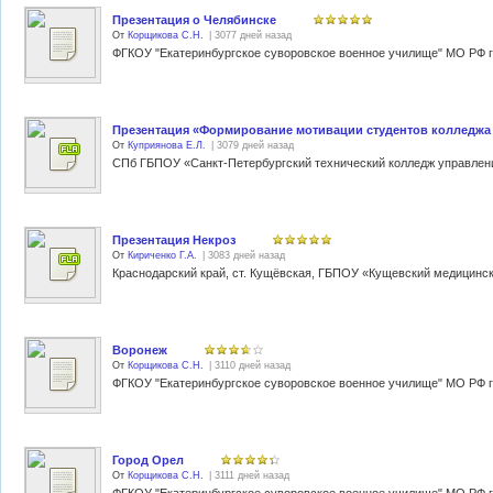
Презентация о Челябинске
От
Корщикова С.Н.
| 3077 дней назад
Презентация «Формирование мотивации студентов колледжа 
От
Куприянова Е.Л.
| 3079 дней назад
Презентация Некроз
От
Кириченко Г.А.
| 3083 дней назад
Воронеж
От
Корщикова С.Н.
| 3110 дней назад
Город Орел
От
Корщикова С.Н.
| 3111 дней назад