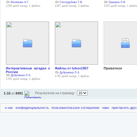
От
Мозякова А.Г.
От
Скочедубова Т.В.
От
Гришина Л.В.
1258 дней назад, 1 файлы
1397 дней назад, 2 файлы
1525 дней назад, 1 файл
Интерактивные загадки о
Файлы от lubov1957
Приватное
России
От
Дубровина Л.А.
От
Дубровина Л.А.
1782 дней назад, 1 файлы
1782 дней назад, 1 файлы
Результатов на страницу:
1-10
из
8491
о нас
конфиденциальность
пользовательское соглашение
чаво
пригласить друг