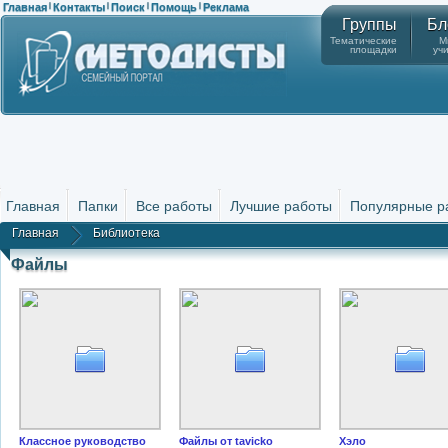
Главная
Контакты
Поиск
Помощь
Реклама
|
|
|
|
Группы
Бл
Тематические
М
площадки
уч
Главная
Папки
Все работы
Лучшие работы
Популярные р
Главная
Библиотека
Файлы
Классное руководство
Файлы от tavicko
Хэло