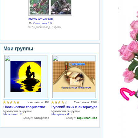
Фото от karsak
От
Смыслова Г.Ф.
5973 дней назад, 6 фото
Мои группы
Участников: 118
Участников: 1390
Поэтическое творчество
Русский язык и литература
Руководитель группы:
Руководитель группы:
Малахова Е.В.
Макаревич И.В.
Статус:
Авторская
Статус:
Официальная