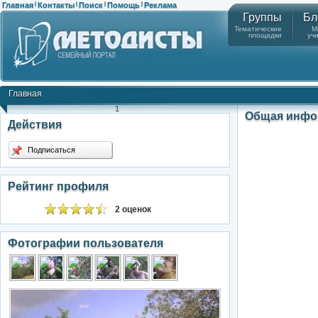
Главная
Контакты
Поиск
Помощь
Реклама
|
|
|
|
Группы
Бл
Тематические
М
площадки
уч
Главная
1
Общая инфо
Действия
Подписаться
Рейтинг профиля
2 оценок
Фотографии пользователя