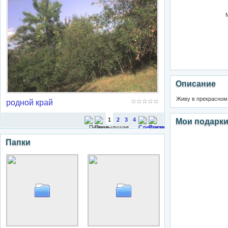
Описание
Живу в прекрасном 
родной край
1
2
3
4
Мои подарк
Папки