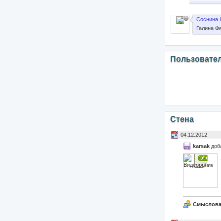
Соснина 
Галина Ф
Пользовате
Стена
04.12.2012
karsak
доб
Смыслова 