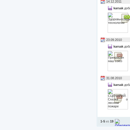
14.12.2011
karsak
доб
23.09.2010
karsak
доб
31.08.2010
karsak
доб
1-5
из
19