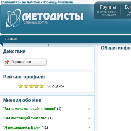
Главная
Контакты
Поиск
Помощь
Реклама
|
|
|
|
Группы
Бл
Тематические
М
площадки
уч
Главная
1
Общая инфо
Действия
Подписаться
Рейтинг профиля
56 оценок
Мнения обо мне
"
Вы замечательный человек!
"
(1)
"
Вы настоящий Учитель!
"
(1)
"
Я восхищаюсь Вами!
"
(1)