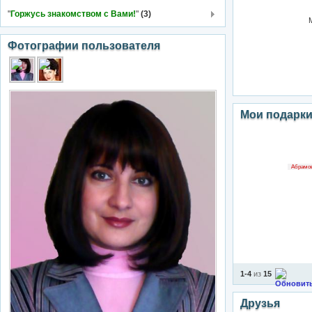
"
Горжусь знакомством с Вами!
"
(3)
Фотографии пользователя
Мои подарк
Абрамов
1-4
из
15
Друзья