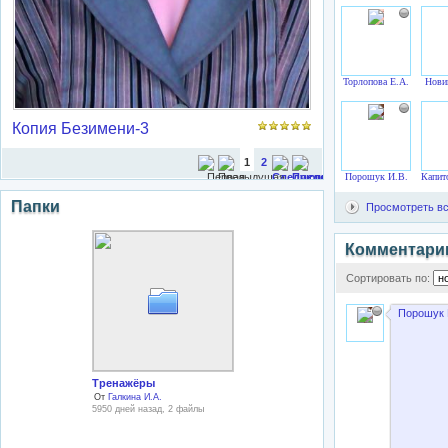
Торлопова Е.А.
Нови
Копия Безимени-3
1
2
Порошук И.В.
Капит
Папки
Просмотреть вс
Комментари
Сортировать по:
Порошук 
Тренажёры
От
Галкина И.А.
5950 дней назад, 2 файлы