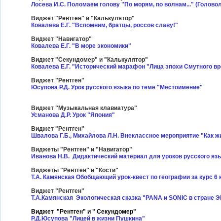
Лосева И.С. Поломаем голову "По морям, по волнам..." (Головол
Виджет "Рентген" и "Калькулятор"
Ковалева Е.Г. "Вспомним, братцы, россов славу!"
Виджет "Навигатор"
Ковалева Е.Г. "В море экономики"
Виджет "Секундомер" и "Калькулятор"
Ковалева Е.Г. "Исторический марафон "Лица эпохи Смутного в
Виджет "Рентген"
Юсупова Р.Д. Урок русского языка по теме "М
естоимение"
Виджет "Музыкальная клавиатура"
Усманова Д.Р. Урок "Япония"
Виджет "Рентген"
Швалова Г.Б., Михайлова Л.Н. Внеклассное мероприятие "Как 
Виджеты "Рентген" и
"Навигатор"
Иванова Н.В. Дидактический материал для уроков русского язы
Виджеты "Рентген" и
"Кости"
Т.А. Камянская Обобщающий урок-квест по географии за курс 
Виджет "Рентген"
Т.А.Камянская Экологическая сказка "PANA и SONIC в стране 
Виджет "Рентген" и " Секундомер"
Р.Д.Юсупова "Лицей в жизни Пушкина"