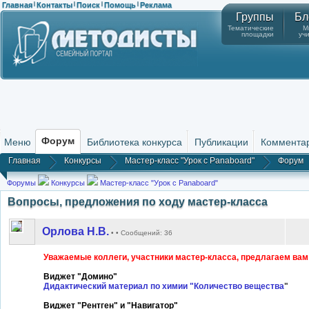
Главная
Контакты
Поиск
Помощь
Реклама
|
|
|
|
Группы
Бл
Тематические
М
площадки
уч
Форум
Меню
Библиотека конкурса
Публикации
Коммента
Главная
Конкурсы
Мастер-класс "Урок с Panaboard"
Форум
Форумы
Конкурсы
Мастер-класс "Урок с Panaboard"
Вопросы, предложения по ходу мастер-класса
Орлова Н.В.
• • Сообщений: 36
Уважаемые коллеги, участники мастер-класса, предлагаем вам
Виджет "Домино"
Дидактический материал по химии "Количество вещества
"
Виджет "Рентген" и "Навигатор"