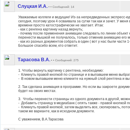
Слуцкая И.А.
• • Сообщений: 14
Уважаемые коллеги и ведущие! Из-за непредвиденных экспресс-кур
сегодня, поэтому урок 4 осваивала за сутки так как и зачет. У ме
времени просто катострафически не хватает. Итак:
- как с ренгена картинку назад вернуть;
- почему после применения анимации следовать по линии объект
перенести мышкой не получалось, только отменив анимацию его 
- как из разных документов собрать в один ( вот у нас были части 1-
Большое спасибо всем, кто ответит.
Тарасова В.А.
• • Сообщений: 275
1. Чтобы вернуть картинку с рентгена, необходимо:
- Кликнуть правой кнопкой по странице и в выпавшем меню выбра
- В новом выпавшем меню кликните на нужный слой рентгена и вы у
2. Так сделана анимация в программе. Но если вы закроете докуме
будет на своих местах.
3. Чтобы перенести страницы из одного документа в другой, можн
- Добавить страницу в медиабанк ( опять также - правой кнопкой п
- Кликнуть правой кнопкой, затем выделить все, скопировать, пото
таком же варианте, как в исходном документе.
С уважением, В.А.Тарасова