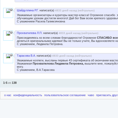
Шайдуллина Р.Г.
написал(а)
4833 дней назад (
нейтрально
)
Уважаемые организаторы и кураторы мастер-класса! Огромное спасибо за 
обучающим урокам достигли многого! Дай бог Вам всем крепкого здоровья
С уважением Расила Галимзяновна
Прохватилова Л.П.
написал(а)
4833 дней назад (
нейтрально
)
Присоединяюсь ко всем словам благодарности! Огромное
СПАСИБО все
делиться оригинальными идеями! Вы не только учите, Вы вдохновляете на
С уважением, Людмила Петровна.
Тарасова В.А.
написал(а)
4833 дней назад (
нейтрально
)
Уважаемые коллеги, высланы первые 43 сертификата об окончании мастер
Уважаемая
Прохватилова Людмила Петровна,
вышлите мне, пожалуйста,
могу.
С уважением, В.А.Тарасова
1-5
из
138
о нас
конфиденциальность
пользовательское соглашение
чаво
пригласить друг