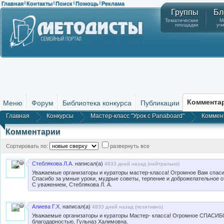
Главная
Контакты
Поиск
Помощь
Реклама
|
|
|
|
Группы
Бл
Тематические
М
площадки
уч
Коммента
Меню
Форум
Библиотека конкурса
Публикации
Главная
Конкурсы
Мастер-класс "Урок с Panaboard"
Коммен
Комментарии
Сортировать по:
развернуть все
Стеблякова Л.А.
написал(а)
4833 дней назад (
нейтрально
)
Уважаемые организаторы и кураторы мастер-класса! Огромное Вам спаси
Спасибо за умные уроки, мудрые советы, терпение и доброжелательное 
С уважением, Стеблякова Л. А.
Алиева Г.Х.
написал(а)
4833 дней назад (
позитивно
)
Уважаемые организаторы и кураторы Мастер- класса! Огромное СПАСИБО 
благодарностью, Гульназ Халимовна.