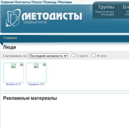
Главная
Контакты
Поиск
Помощь
Реклама
|
|
|
|
Группы
Бл
Тематические
М
площадки
уч
Главная
Люди
Сортировать по:
С фото
В сети
Rochon G.Y.
Casanova T.T.
Рекламные материалы