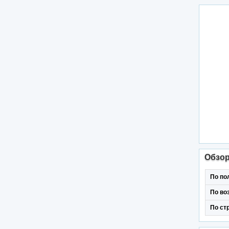
Обзо
По по
По во
По ст