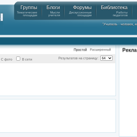
Группы
Блоги
Форумы
Библиотека
Тематические
Мысли
Дискуссионные
Работы
площадки
учителя
площадки
педагогов
"Учитель - человек,
Рекл
Простой
Расширенный
Результатов на страницу:
С фото
В сети