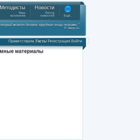
Методисты
Новости
Наш
Лента
коллектив
новостей
Ещё..
 который может делать трудные вещи легкими."
Р. Эмерсон
Приветствуем,
Гость
!
Регистрация
Войти
амные материалы