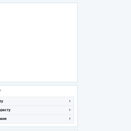
р
лу
зрасту
ране