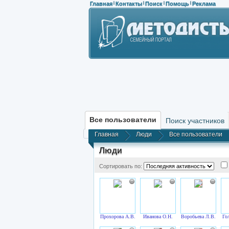
Главная
Контакты
Поиск
Помощь
Реклама
|
|
|
|
Все пользователи
Поиск участников
Главная
Люди
Все пользователи
Люди
Сортировать по:
Прохорова А.В.
Иванова О.Н.
Воробьева Л.В.
Го