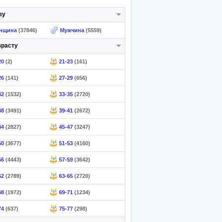
лу
нщина
(37846)
Мужчина
(5559)
зрасту
20
(2)
21-23
(161)
26
(141)
27-29
(656)
32
(1532)
33-35
(2720)
38
(3491)
39-41
(2672)
44
(2827)
45-47
(3247)
50
(3677)
51-53
(4160)
56
(4443)
57-59
(3642)
62
(2789)
63-65
(2720)
68
(1972)
69-71
(1234)
74
(637)
75-77
(298)