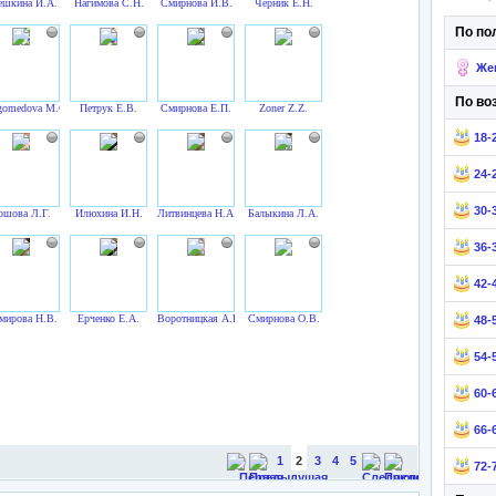
ешкина И.А.
Нагимова С.Н.
Смирнова И.В.
Черник Е.Н.
По по
Же
По во
omedova M.G.
Петрук Е.В.
Смирнова Е.П.
Zoner Z.Z.
18-
24-
30-
ршова Л.Г.
Илюхина И.Н.
Литвинцева Н.А.
Балыкина Л.А.
36-
42-
мирова Н.В.
Ерченко Е.А.
Воротницкая А.И.
Смирнова О.В.
48-
54-
60-
66-
1
2
3
4
5
72-