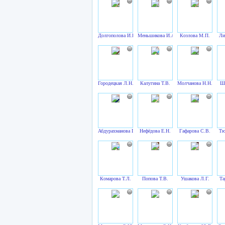
Долгополова И.В.
Меньшикова И.А.
Козлова М.П.
Ли
Городецкая Л.Н.
Калугина Т.В.
Молчанова Н.Н.
Ш
Абдурахманова Г.Р.
Нефёдова Е.Н.
Гафарова С.В.
Тю
Комарова Т.Л.
Попова Т.В.
Ушакова Л.Г.
Та