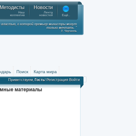
Методисты
Новости
Наш
Лента
коллектив
новостей
Ещё..
 властью, о которой премьер-министры могут
только мечтать. "
У. Черчилль
ндарь
Поиск
Карта мира
Приветствуем,
Гость
!
Регистрация
Войти
амные материалы