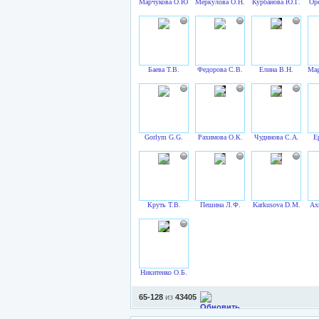
Марчукова О.Ю.
Меркулова О.Н.
Курбанова Ю.Г.
Ор
Баева Т.В.
Федорова С.В.
Елина В.Н.
Mag
Gorlym G.G.
Рахимова О.К.
Чудинова С.А.
Е
Круть Т.В.
Пешина Л.Ф.
Karkusova D.M.
Ах
Никитенко О.Б.
65-128
из
43405