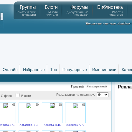
Группы
Блоги
Форумы
Библиотека
Тематические
Мысли
Дискуссионные
Работы
площадки
учителя
площадки
педагогов
"Школьные учителя обладают
Онлайн
Избранные
Топ
Популярные
Именинники
Кале
Рекл
Простой
Расширенный
Результатов на страницу:
С фото
В сети
ленкова В.С.
Коваленко Т.В.
Кобзева М.В.
Bolokhov A.A.