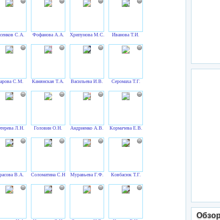
сенков С.А.
Фофанова А.А.
Хрипунова М.С.
Иванова Т.И.
арова С.М.
Камянская Т.А.
Васильева И.В.
Серомаха Т.Г.
терева Л.Н.
Головин О.Н.
Андриенко А.В.
Кормачева Е.В.
расова В.А.
Соломатина С.Н.
Муравьева Г.Ф.
Ковбасюк Т.Г.
Обзо