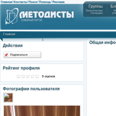
Главная
Контакты
Поиск
Помощь
Реклама
|
|
|
|
Группы
Бл
Тематические
М
площадки
уч
Главная
1
Общая инфо
Действия
Подписаться
Рейтинг профиля
0 оценок
Фотографии пользователя