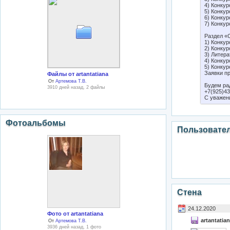
4) Конкур
5) Конкур
6) Конкур
7) Конкур
Раздел «
1) Конкур
2) Конкур
3) Литера
4) Конку
5) Конку
Заявки п
Файлы от artantatiana
От
Артемова Т.В.
Будем ра
3910 дней назад, 2 файлы
+7(925)43
С уважен
Фотоальбомы
Пользовате
Стена
24.12.2020
Фото от artantatiana
artantatia
От
Артемова Т.В.
3936 дней назад, 1 фото