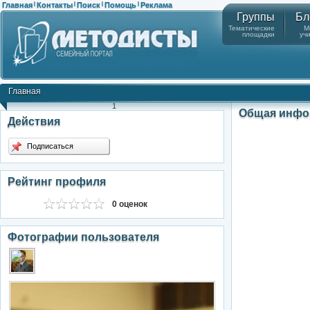
Главная
Контакты
Поиск
Помощь
Реклама
|
|
|
|
Группы
Бл
Тематические
М
площадки
уч
Главная
1
Общая инфо
Действия
Подписаться
Рейтинг профиля
0 оценок
Фотографии пользователя