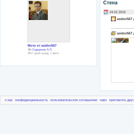
Стена
24.02.2016
asidor567
д
asidor567
Фото от asidor567
От
Сидоренко А.П.
3817 дней назад, 1 фото
о нас
конфиденциальность
пользовательское соглашение
чаво
пригласить друг