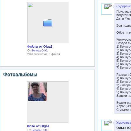
Сидоренк
Приглаша
педагоги
Даты Фест
Вся подро
Обратите
Конкурсн
Раздел «
1) Конку
Файлы от Olga1
2) Конкур
От
Белова О.Ю.
3) Конку
5943 дней назад, 1 файлы
4) Конкур
5) Конкур
6) Конкур
7) Конкур
Фотоальбомы
Раздел «
1) Конкур
2) Конкур
3) Литера
4) Конку
5) Конку
Заявки п
Будем ра
+7(925)43
С уважен
Умрилова
Фото от Olga1
Ольга Юр
От
Белова О.Ю.