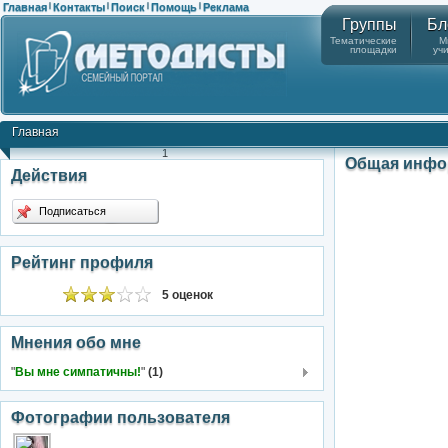
Главная
Контакты
Поиск
Помощь
Реклама
|
|
|
|
Группы
Бл
Тематические
М
площадки
уч
Главная
1
Общая инфо
Действия
Подписаться
Рейтинг профиля
5 оценок
Мнения обо мне
"
Вы мне симпатичны!
"
(1)
Фотографии пользователя