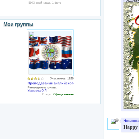
поздравл
5943 дней назад, 1 фото
Мои группы
Участников: 1926
Преподавание английского языка
Руководитель группы:
Умрилова О.Л.
Статус:
Официальная
Новикова
Happy 