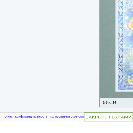
1-5
из
14
о нас
конфиденциальность
пользовательское соглашение
чаво
пригласить друг