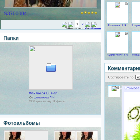
S3700004
1
2
Ефимова О.В.
Пираж
Папки
Лукашевич О.Л.
Михай
Комментари
Сортировать по:
Ефимова 
Файлы от Lusien
От
Шеменкова Л.Н.
4950 дней назад, 11 файлы
Фотоальбомы