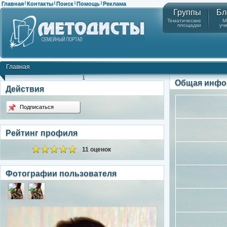
Главная
Контакты
Поиск
Помощь
Реклама
|
|
|
|
Группы
Бл
Тематические
М
площадки
уч
Главная
1
Общая инфо
Действия
Подписаться
Рейтинг профиля
11 оценок
Фотографии пользователя