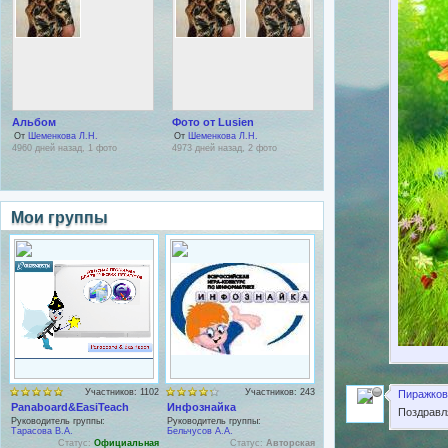
Альбом
Фото от Lusien
От
Шеменкова Л.Н.
От
Шеменкова Л.Н.
4960 дней назад, 1 фото
4973 дней назад, 2 фото
Мои группы
Участников: 1102
Участников: 243
Пиражков
Panaboard&EasiTeach
Инфознайка
Поздравл
Руководитель группы:
Руководитель группы:
Тарасова В.А.
Бельчусов А.А.
Статус:
Официальная
Статус:
Авторская